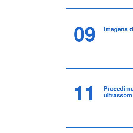
09
Imagens d
11
Procedime
ultrassom