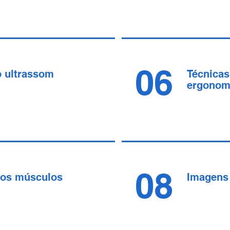
06
o ultrassom
Técnicas
ergonom
08
dos músculos
Imagens