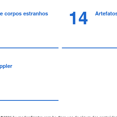
14
e corpos estranhos
Artefato
ppler