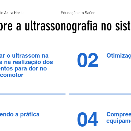
io Akira Horita
Educação em Saúde
re a ultrassonografia no si
02
ar o ultrassom na
Otimiza
e na realização dos
ntos para dor no
ocomotor
04
endo a prática
Compree
equipam