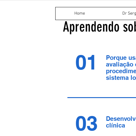
Home
Dr Serg
Aprendendo sob
01
Porque us
avaliação 
procedime
sistema l
03
Desenvolv
clínica