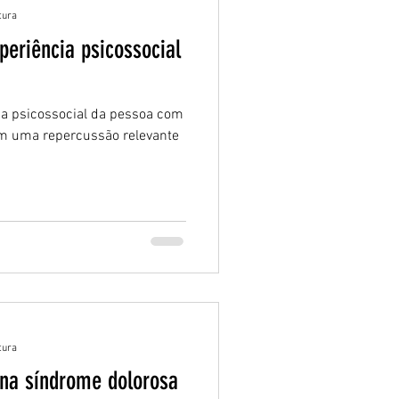
tura
eriência psicossocial
ia psicossocial da pessoa com
em uma repercussão relevante
tura
 na síndrome dolorosa