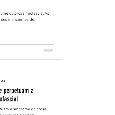
drome dolorosa miofascial As
rões ineficientes de
.
tura
e perpetuam a
ofascial
tuam a síndrome dolorosa