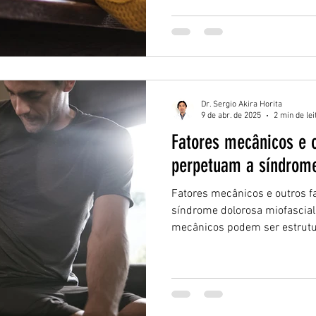
Dr. Sergio Akira Horita
9 de abr. de 2025
2 min de lei
Fatores mecânicos e o
perpetuam a síndrome
Fatores mecânicos e outros f
síndrome dolorosa miofascial
mecânicos podem ser estrutur