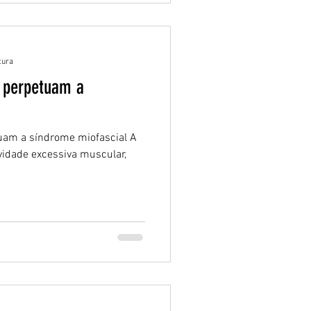
tura
e perpetuam a
tuam a síndrome miofascial A
vidade excessiva muscular,