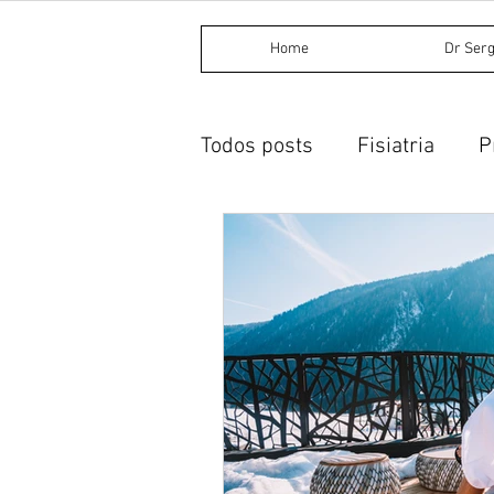
Home
Dr Serg
Todos posts
Fisiatria
P
Procedimentos invasivos
Dietética chinesa
Acup