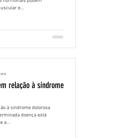
es hormonais podem
uscular e...
tura
em relação à síndrome
ção à sindrome dolorosa
terminada doença está
 a...