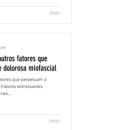
tura
utros fatores que
 dolorosa miofascial
atores que perpetuam a
 Fatores estressantes
ais,...