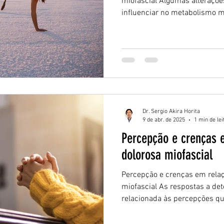
miofascial Algumas alteraçõ
influenciar no metabolismo m
Dr. Sergio Akira Horita
9 de abr. de 2025
1 min de lei
Percepção e crenças 
dolorosa miofascial
Percepção e crenças em rela
miofascial As respostas a de
relacionada às percepções que