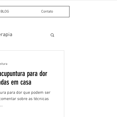
BLOG
Contato
erapia
Dor miofascial
eitura
acupuntura para dor
adas em casa
ura para dor que podem ser
comentar sobre as técnicas
..