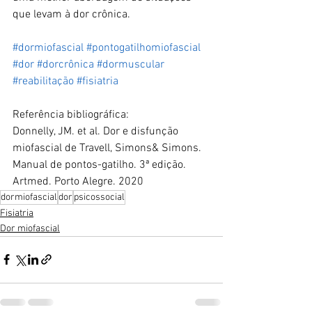
que levam à dor crônica.
#dormiofascial
#pontogatilhomiofascial
#dor
#dorcrônica
#dormuscular
#reabilitação
#fisiatria
Referência bibliográfica:
Donnelly, JM. et al. Dor e disfunção 
miofascial de Travell, Simons& Simons. 
Manual de pontos-gatilho. 3ª edição. 
Artmed. Porto Alegre. 2020
dormiofascial
dor
psicossocial
Fisiatria
Dor miofascial