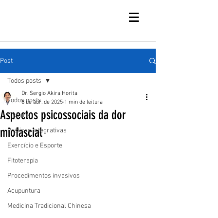
Post
Todos posts
Dr. Sergio Akira Horita
Todos posts
8 de abr. de 2025
1 min de leitura
Aspectos psicossociais da dor
Fisiatria
miofascial
Práticas integrativas
Exercício e Esporte
Fitoterapia
Procedimentos invasivos
Acupuntura
Medicina Tradicional Chinesa