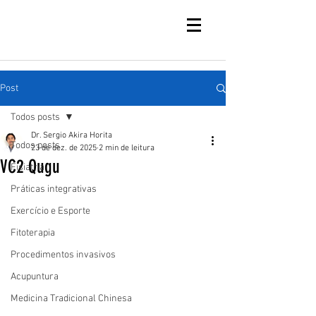
Post
Todos posts
Dr. Sergio Akira Horita
Todos posts
23 de dez. de 2025
2 min de leitura
VC2 Qugu
Fisiatria
Práticas integrativas
Exercício e Esporte
Fitoterapia
Procedimentos invasivos
Acupuntura
Medicina Tradicional Chinesa