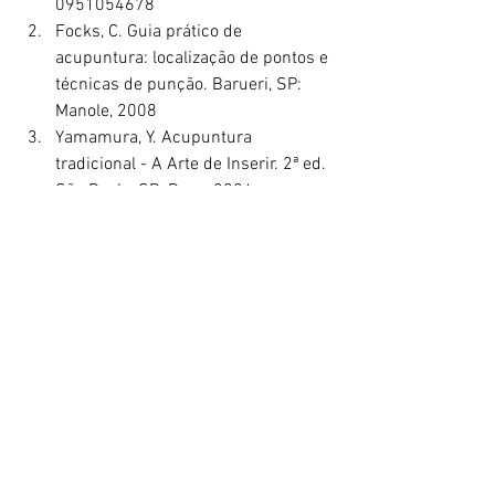
0951054678
Focks, C. Guia prático de 
acupuntura: localização de pontos e 
técnicas de punção. Barueri, SP: 
Manole, 2008
Yamamura, Y. Acupuntura 
tradicional - A Arte de Inserir. 2ª ed. 
São Paulo, SP: Roca, 2004
medicinaintegrativa
saudeintegrativa
medicinatradicional
acupuntura
medicinachinesa
vc2
qugu
Medicina Tradicional Chinesa
Acupuntura
Práticas integrativas