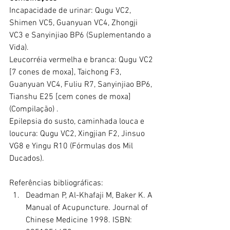
Incapacidade de urinar: Qugu VC2, 
Shimen VC5, Guanyuan VC4, Zhongji 
VC3 e Sanyinjiao BP6 (Suplementando a 
Vida).
Leucorréia vermelha e branca: Qugu VC2 
[7 cones de moxa], Taichong F3, 
Guanyuan VC4, Fuliu R7, Sanyinjiao BP6, 
Tianshu E25 [cem cones de moxa] 
(Compilação) .
Epilepsia do susto, caminhada louca e 
loucura: Qugu VC2, Xingjian F2, Jinsuo 
VG8 e Yingu R10 (Fórmulas dos Mil 
Ducados).
Referências bibliográficas:
Deadman P, Al-Khafaji M, Baker K. A 
Manual of Acupuncture. Journal of 
Chinese Medicine 1998. ISBN: 