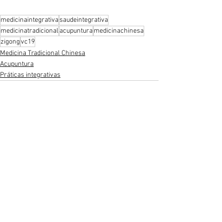
medicinaintegrativa
saudeintegrativa
medicinatradicional
acupuntura
medicinachinesa
zigong
vc19
Medicina Tradicional Chinesa
Acupuntura
Práticas integrativas
Ver tudo
Posts recentes