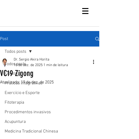
Post
Todos posts
Dr. Sergio Akira Horita
Todos posts
18 de dez. de 2025
1 min de leitura
VC19 Zigong
Fisiatria
Atualizado:
19 de dez. de 2025
Práticas integrativas
Exercício e Esporte
Fitoterapia
Procedimentos invasivos
Acupuntura
Medicina Tradicional Chinesa