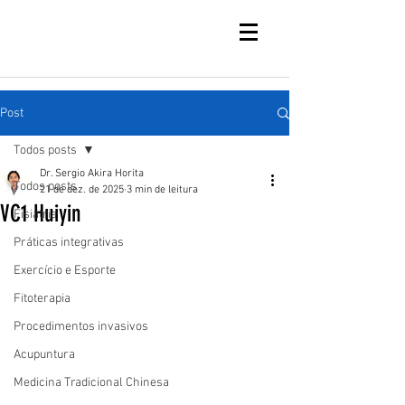
Post
Todos posts
Dr. Sergio Akira Horita
Todos posts
21 de dez. de 2025
3 min de leitura
VC1 Huiyin
Fisiatria
Práticas integrativas
Exercício e Esporte
Fitoterapia
Procedimentos invasivos
Acupuntura
Medicina Tradicional Chinesa