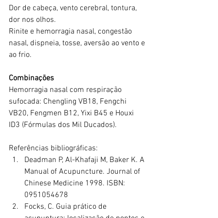
Dor de cabeça, vento cerebral, tontura, 
dor nos olhos.
Rinite e hemorragia nasal, congestão 
nasal, dispneia, tosse, aversão ao vento e 
ao frio.
Combinações
Hemorragia nasal com respiração 
sufocada: Chengling VB18, Fengchi 
VB20, Fengmen B12, Yixi B45 e Houxi 
ID3 (Fórmulas dos Mil Ducados).
Referências bibliográficas:
Deadman P, Al-Khafaji M, Baker K. A 
Manual of Acupuncture. Journal of 
Chinese Medicine 1998. ISBN: 
0951054678
Focks, C. Guia prático de 