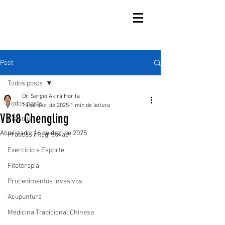
Post
Todos posts
Dr. Sergio Akira Horita
Todos posts
14 de dez. de 2025
1 min de leitura
VB18 Chengling
Fisiatria
Atualizado:
16 de dez. de 2025
Práticas integrativas
Exercício e Esporte
Fitoterapia
Procedimentos invasivos
Acupuntura
Medicina Tradicional Chinesa