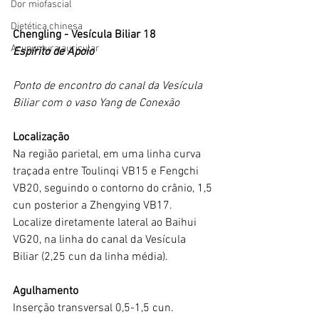
Dor miofascial
Dietética chinesa
Chengling - Vesícula Biliar 18
Acupuntura auricular
Espírito de Apoio
Ponto de encontro do canal da Vesícula 
Biliar com o vaso Yang de Conexão
Localização
Na região parietal, em uma linha curva 
traçada entre Toulinqi VB15 e Fengchi 
VB20, seguindo o contorno do crânio, 1,5 
cun posterior a Zhengying VB17.
Localize diretamente lateral ao Baihui 
VG20, na linha do canal da Vesícula 
Biliar (2,25 cun da linha média).
Agulhamento
Inserção transversal 0,5-1,5 cun.