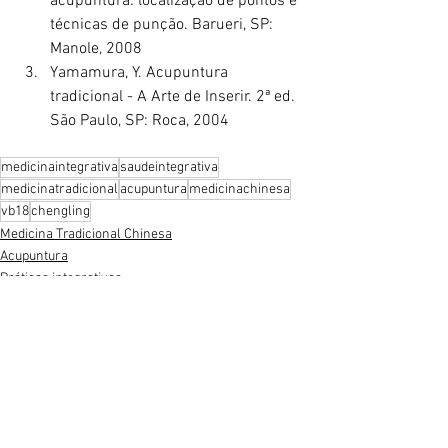
acupuntura: localização de pontos e 
técnicas de punção. Barueri, SP: 
Manole, 2008
Yamamura, Y. Acupuntura 
tradicional - A Arte de Inserir. 2ª ed. 
São Paulo, SP: Roca, 2004
medicinaintegrativa
saudeintegrativa
medicinatradicional
acupuntura
medicinachinesa
vb18
chengling
Medicina Tradicional Chinesa
Acupuntura
Práticas integrativas
Ver tudo
Posts recentes