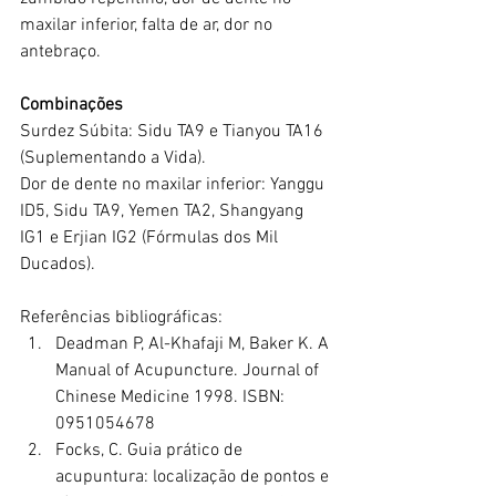
maxilar inferior, falta de ar, dor no 
antebraço.
Combinações
Surdez Súbita: Sidu TA9 e Tianyou TA16 
(Suplementando a Vida).
Dor de dente no maxilar inferior: Yanggu 
ID5, Sidu TA9, Yemen TA2, Shangyang 
IG1 e Erjian IG2 (Fórmulas dos Mil 
Ducados).
Referências bibliográficas:
Deadman P, Al-Khafaji M, Baker K. A 
Manual of Acupuncture. Journal of 
Chinese Medicine 1998. ISBN: 
0951054678
Focks, C. Guia prático de 
acupuntura: localização de pontos e 