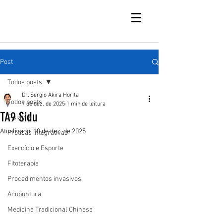
Post
Todos posts
Dr. Sergio Akira Horita
Todos posts
7 de dez. de 2025
1 min de leitura
TA9 Sidu
Fisiatria
Atualizado:
10 de dez. de 2025
Práticas integrativas
Exercício e Esporte
Fitoterapia
Procedimentos invasivos
Acupuntura
Medicina Tradicional Chinesa