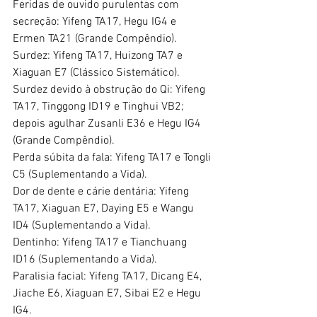
Feridas de ouvido purulentas com 
secreção: Yifeng TA17, Hegu IG4 e 
Ermen TA21 (Grande Compêndio).
Surdez: Yifeng TA17, Huizong TA7 e 
Xiaguan E7 (Clássico Sistemático).
Surdez devido à obstrução do Qi: Yifeng 
TA17, Tinggong ID19 e Tinghui VB2; 
depois agulhar Zusanli E36 e Hegu IG4 
(Grande Compêndio).
Perda súbita da fala: Yifeng TA17 e Tongli 
C5 (Suplementando a Vida).
Dor de dente e cárie dentária: Yifeng 
TA17, Xiaguan E7, Daying E5 e Wangu 
ID4 (Suplementando a Vida).
Dentinho: Yifeng TA17 e Tianchuang 
ID16 (Suplementando a Vida).
Paralisia facial: Yifeng TA17, Dicang E4, 
Jiache E6, Xiaguan E7, Sibai E2 e Hegu 
IG4.