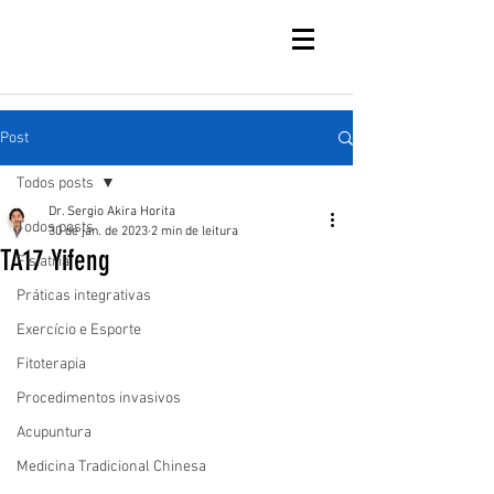
Post
Todos posts
Dr. Sergio Akira Horita
Todos posts
30 de jan. de 2023
2 min de leitura
TA17 Yifeng
Fisiatria
Práticas integrativas
Exercício e Esporte
Fitoterapia
Procedimentos invasivos
Acupuntura
Medicina Tradicional Chinesa