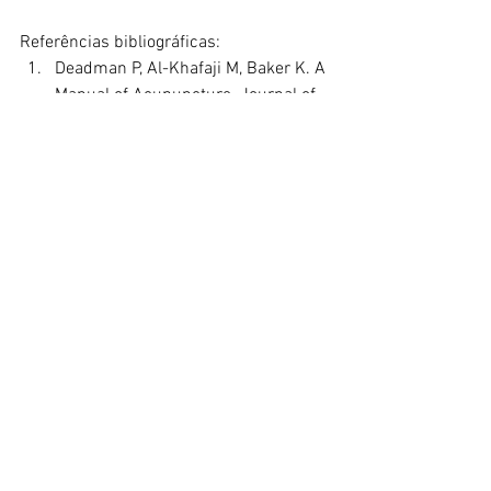
Referências bibliográficas:
Deadman P, Al-Khafaji M, Baker K. A 
Manual of Acupuncture. Journal of 
Chinese Medicine 1998. ISBN: 
0951054678
Focks, C. Guia prático de 
acupuntura: localização de pontos e 
técnicas de punção. Barueri, SP: 
Manole, 2008
Yamamura, Y. Acupuntura 
tradicional - A Arte de Inserir. 2ª ed. 
São Paulo, SP: Roca, 2004
medicinaintegrativa
saudeintegrativa
medicinatradicional
acupuntura
medicinachinesa
Práticas integrativas