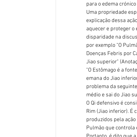
para o edema crónico 
Uma propriedade espec
explicação dessa ação 
aquecer e proteger o 
disparidade na discus
por exemplo "O Pulmã
Doenças Febris por Ca
Jiao superior" (Anota
"O Estômago é a fonte
emana do Jiao inferior
problema da seguinte f
médio e sai do Jiao su
O Qi defensivo é cons
Rim (Jiao inferior). 
produzidos pela ação 
Pulmão que controla o 
Portanto, é dito que a 