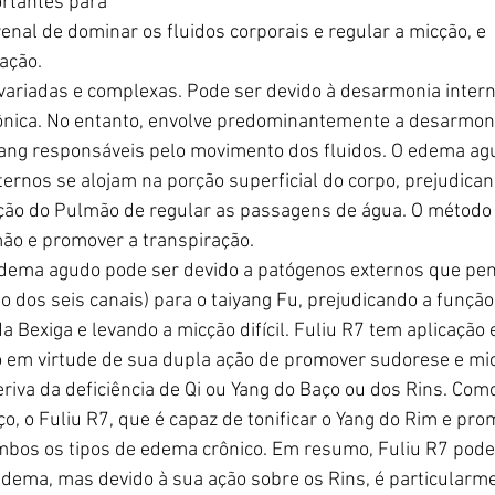
rtantes para
 renal de dominar os fluidos corporais e regular a micção, e
ração.
ariadas e complexas. Pode ser devido à desarmonia intern
ônica. No entanto, envolve predominantemente a desarmon
Zang responsáveis pelo movimento dos fluidos. O edema ag
rnos se alojam na porção superficial do corpo, prejudican
unção do Pulmão de regular as passagens de água. O método
mão e promover a transpiração.
edema agudo pode ser devido a patógenos externos que pen
o dos seis canais) para o taiyang Fu, prejudicando a função
a Bexiga e levando a micção difícil. Fuliu R7 tem aplicaçã
 em virtude de sua dupla ação de promover sudorese e mi
riva da deficiência de Qi ou Yang do Baço ou dos Rins. Com
ço, o Fuliu R7, que é capaz de tonificar o Yang do Rim e pro
bos os tipos de edema crônico. Em resumo, Fuliu R7 pode s
dema, mas devido à sua ação sobre os Rins, é particularme