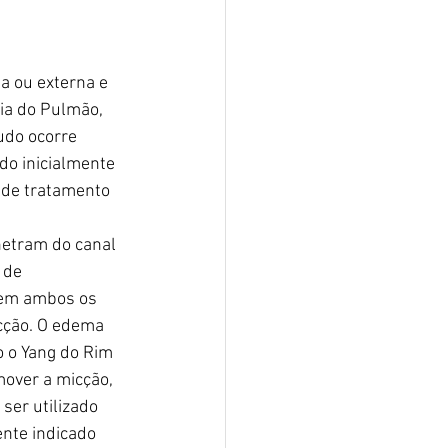
a ou externa e 
ia do Pulmão, 
udo ocorre 
do inicialmente 
 de tratamento 
etram do canal 
 de 
o em ambos os 
cção. O edema 
o o Yang do Rim 
mover a micção, 
er utilizado 
nte indicado 