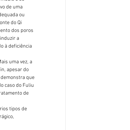
ivo de uma 
adequada ou 
onte do Qi 
ento dos poros 
induzir a 
 à deficiência 
ais uma vez, a 
in, apesar do 
o, demonstra que 
o caso do Fuliu 
tratamento de 
ios tipos de 
ágico, 