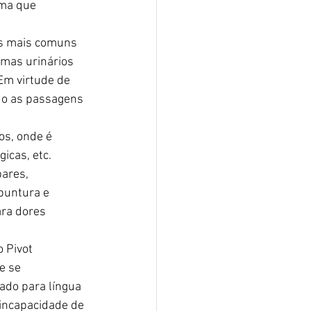
rma que 
as mais comuns 
mas urinários 
 Em virtude de 
do as passagens 
s, onde é 
icas, etc.
ares, 
puntura e 
ra dores 
 Pivot 
e se 
cado para língua 
incapacidade de 