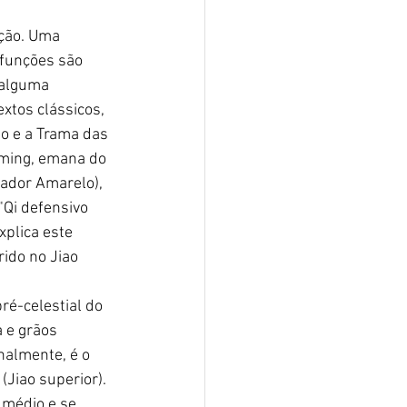
ção. Uma 
 funções são 
 alguma 
xtos clássicos, 
o e a Trama das 
gming, emana do 
ador Amarelo), 
"Qi defensivo 
xplica este 
rido no Jiao 
ré-celestial do 
 e grãos 
nalmente, é o 
(Jiao superior). 
o médio e se 