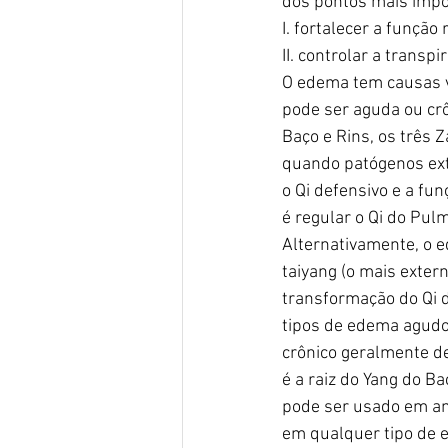
dos pontos mais impo
I. fortalecer a função
II. controlar a transpi
O edema tem causas v
pode ser aguda ou cr
Baço e Rins, os três 
quando patógenos exte
o Qi defensivo e a f
é regular o Qi do Pul
Alternativamente, o 
taiyang (o mais extern
transformação do Qi d
tipos de edema agudo
crônico geralmente de
é a raiz do Yang do Ba
pode ser usado em am
em qualquer tipo de e