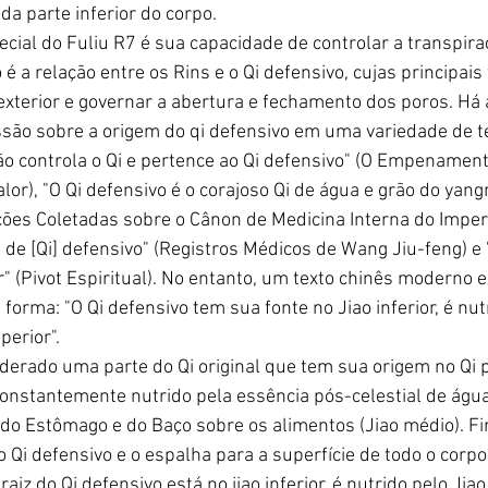
da parte inferior do corpo.
ial do Fuliu R7 é sua capacidade de controlar a transpira
é a relação entre os Rins e o Qi defensivo, cujas principais
exterior e governar a abertura e fechamento dos poros. Há
são sobre a origem do qi defensivo em uma variedade de te
o controla o Qi e pertence ao Qi defensivo" (O Empenament
lor), "O Qi defensivo é o corajoso Qi de água e grão do yan
ções Coletadas sobre o Cânon de Medicina Interna do Imper
 de [Qi] defensivo" (Registros Médicos de Wang Jiu-feng) e 
" (Pivot Espiritual). No entanto, um texto chinês moderno e
orma: "O Qi defensivo tem sua fonte no Jiao inferior, é nut
perior".
iderado uma parte do Qi original que tem sua origem no Qi p
É constantemente nutrido pela essência pós-celestial de água
do Estômago e do Baço sobre os alimentos (Jiao médio). Fi
Qi defensivo e o espalha para a superfície de todo o corpo 
raiz do Qi defensivo está no jiao inferior, é nutrido pelo Jia