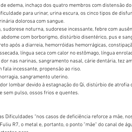
s de edema, inchaço dos quatro membros com distensão do 
ficuldade para urinar, urina escura, os cinco tipos de disfu
rinária dolorosa com sangue.
 sudorese noturna, sudorese incessante, febre com ausên
o abdome com borborigmo, distúrbio disentérico, pus e sang
eto após a diarreia, hemorróidas hemorrágicas, constipaçã
ssecada, língua seca com calor no estômago, língua enrola
, dor nas narinas, sangramento nasal, cárie dentária, tez a
 fala incessante, propensão ao riso.
orragia, sangramento uterino.
dor lombar devido à estagnação do Qi, distúrbio de atrofia 
e sem pulso, ossos frios e quentes.
s Dificuldades “nos casos de deficiência reforce a mãe, no
 Fuliu R7, o metal e, portanto, o ponto "mãe" do canal de á