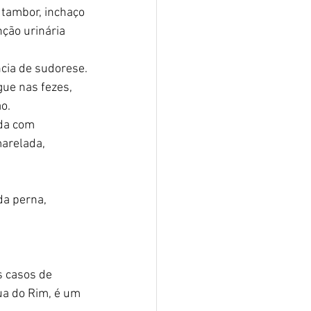
tambor, inchaço 
nção urinária 
cia de sudorese.
ue nas fezes, 
o.
da com 
marelada, 
da perna, 
s casos de 
gua do Rim, é um 