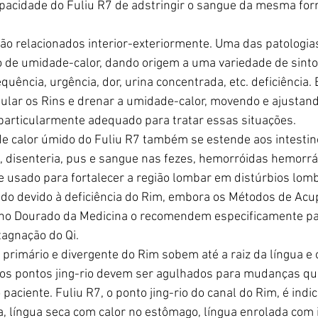
capacidade do Fuliu R7 de adstringir o sangue da mesma fo
tão relacionados interior-exteriormente. Uma das patologi
o de umidade-calor, dando origem a uma variedade de sinto
quência, urgência, dor, urina concentrada, etc. deficiência.
gular os Rins e drenar a umidade-calor, movendo e ajustan
 particularmente adequado para tratar essas situações.
e calor úmido do Fuliu R7 também se estende aos intestino
a, disenteria, pus e sangue nas fezes, hemorróidas hemorrág
 usado para fortalecer a região lombar em distúrbios lomb
do devido à deficiência do Rim, embora os Métodos de Acu
ho Dourado da Medicina o recomendem especificamente pa
tagnação do Qi.
 primário e divergente do Rim sobem até a raiz da língua e o
 os pontos jing-rio devem ser agulhados para mudanças qu
aciente. Fuliu R7, o ponto jing-rio do canal do Rim, é indi
, língua seca com calor no estômago, língua enrolada com 