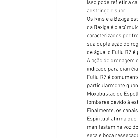
Isso pode refletir a 
adstringe o suor.
Os Rins e a Bexiga es
da Bexiga é o acúmul
caracterizados por fre
sua dupla ação de re
de água, o Fuliu R7 é
A ação de drenagem d
indicado para diarréi
Fuliu R7 é comumente
particularmente quan
Moxabustão do Espel
lombares devido à es
Finalmente, os canais
Espiritual afirma que
manifestam na voz do p
seca e boca ressecada