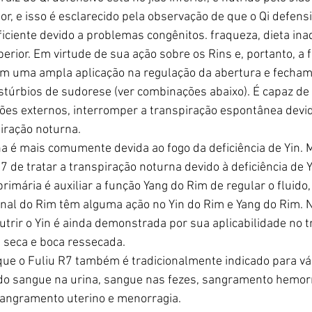
ior, e isso é esclarecido pela observação de que o Qi defens
iciente devido a problemas congênitos. fraqueza, dieta in
perior. Em virtude de sua ação sobre os Rins e, portanto, a f
tem uma ampla aplicação na regulação da abertura e fecham
stúrbios de sudorese (ver combinações abaixo). É capaz de 
es externos, interromper a transpiração espontânea devido
piração noturna.
a é mais comumente devida ao fogo da deficiência de Yin. M
7 de tratar a transpiração noturna devido à deficiência de Y
primária é auxiliar a função Yang do Rim de regular o fluid
nal do Rim têm alguma ação no Yin do Rim e Yang do Rim. N
utrir o Yin é ainda demonstrada por sua aplicabilidade no 
 seca e boca ressecada.
que o Fuliu R7 também é tradicionalmente indicado para vár
do sangue na urina, sangue nas fezes, sangramento hemorr
angramento uterino e menorragia.