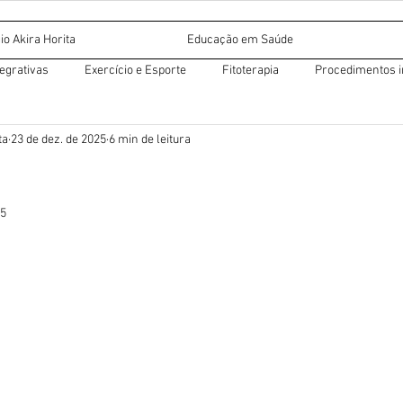
io Akira Horita
Educação em Saúde
tegrativas
Exercício e Esporte
Fitoterapia
Procedimentos i
ta
23 de dez. de 2025
6 min de leitura
r miofascial
Dietética chinesa
Acupuntura auricular
25