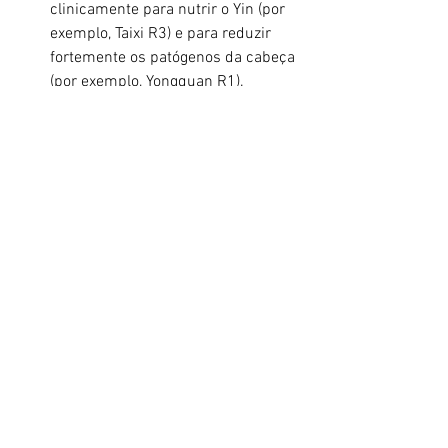
clinicamente para nutrir o Yin (por 
exemplo, Taixi R3) e para reduzir 
fortemente os patógenos da cabeça 
(por exemplo, Yongquan R1).
nutrindo o Yin e eliminando o calor 
da deficiência no tratamento da 
transpiração noturna, desnutrição e 
sede, etc.
nutrir o Yin do Fígado para 
neutralizar o aumento do Yang do 
Fígado no tratamento de dores de 
cabeça, tonturas, etc.
nutrir a água do Rim para equilibrar 
o fogo excessivo do Coração e 
harmonizar a vontade e o espírito 
no tratamento da inquietação, 
insônia, memória fraca, palpitações, 
epilepsia, mania, suscetibilidade ao 
medo, etc.