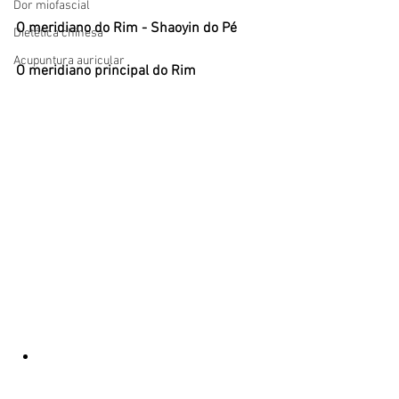
Dor miofascial
O meridiano do Rim - Shaoyin do Pé
Dietética chinesa
Acupuntura auricular
O meridiano principal do Rim