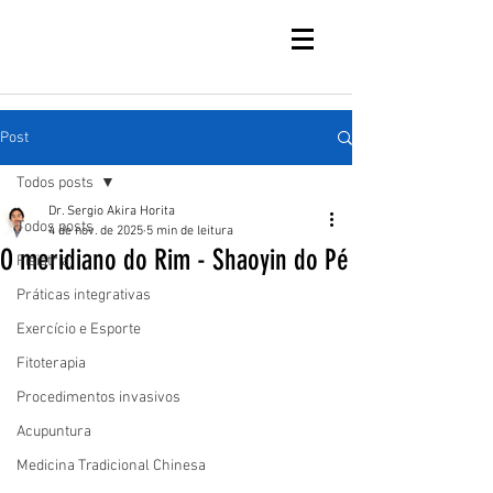
Post
Todos posts
Dr. Sergio Akira Horita
Todos posts
4 de nov. de 2025
5 min de leitura
O meridiano do Rim - Shaoyin do Pé
Fisiatria
Práticas integrativas
Exercício e Esporte
Fitoterapia
Procedimentos invasivos
Acupuntura
Medicina Tradicional Chinesa