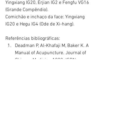
Yingxiang IG20, Erjian IG2 e Fengfu VG16 
(Grande Compêndio).
Comichão e inchaço da face: Yingxiang 
IG20 e Hegu IG4 (Ode de Xi-hang).
Referências bibliográficas:
Deadman P, Al-Khafaji M, Baker K. A 
Manual of Acupuncture. Journal of 
Chinese Medicine 1998. ISBN: 
0951054678
Focks, C. Guia prático de 
acupuntura: localização de pontos e 
técnicas de punção. Barueri, SP: 
Manole, 2008
Yamamura, Y. Acupuntura 
tradicional - A Arte de Inserir. 2ª ed. 
São Paulo, SP: Roca, 2004
medicinaintegrativa
saudeintegrativa
medicinatradicional
acupuntura
medicinachinesa
ig20