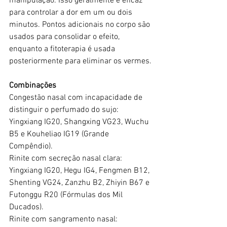
manipulação. Isso geralmente é eficaz 
para controlar a dor em um ou dois 
minutos. Pontos adicionais no corpo são 
usados ​​para consolidar o efeito, 
enquanto a fitoterapia é usada 
posteriormente para eliminar os vermes.
Combinações
Congestão nasal com incapacidade de 
distinguir o perfumado do sujo: 
Yingxiang IG20, Shangxing VG23, Wuchu 
B5 e Kouheliao IG19 (Grande 
Compêndio).
Rinite com secreção nasal clara: 
Yingxiang IG20, Hegu IG4, Fengmen B12, 
Shenting VG24, Zanzhu B2, Zhiyin B67 e 
Futonggu R20 (Fórmulas dos Mil 
Ducados).
Rinite com sangramento nasal: 