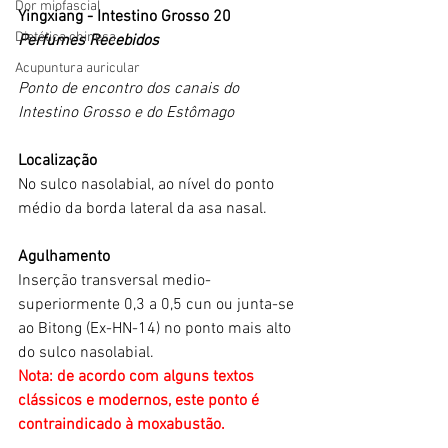
Dor miofascial
Yingxiang - Intestino Grosso 20
Dietética chinesa
Perfumes Recebidos
Acupuntura auricular
Ponto de encontro dos canais do 
Intestino Grosso e do Estômago
Localização
No sulco nasolabial, ao nível do ponto 
médio da borda lateral da asa nasal.
Agulhamento
Inserção transversal medio-
superiormente 0,3 a 0,5 cun ou junta-se 
ao Bitong (Ex-HN-14) no ponto mais alto 
do sulco nasolabial. 
Nota: de acordo com alguns textos 
clássicos e modernos, este ponto é 
contraindicado à moxabustão.