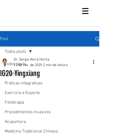
Post
Todos posts
Dr. Sergio Akira Horita
Todos posts
13 de nov. de 2025
2 min de leitura
IG20 Yingxiang
Fisiatria
Práticas integrativas
Exercício e Esporte
Fitoterapia
Procedimentos invasivos
Acupuntura
Medicina Tradicional Chinesa