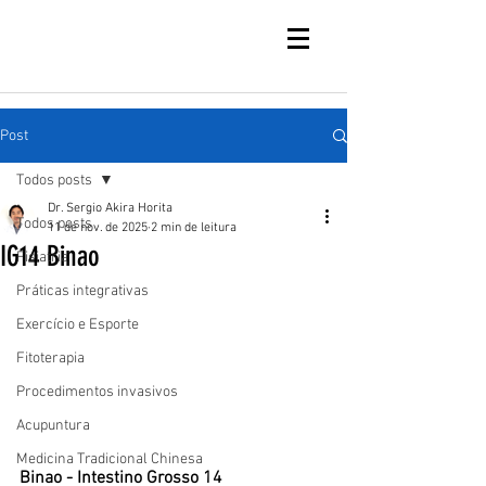
Post
Todos posts
Dr. Sergio Akira Horita
Todos posts
11 de nov. de 2025
2 min de leitura
IG14 Binao
Fisiatria
Práticas integrativas
Exercício e Esporte
Fitoterapia
Procedimentos invasivos
Acupuntura
Medicina Tradicional Chinesa
Binao - Intestino Grosso 14