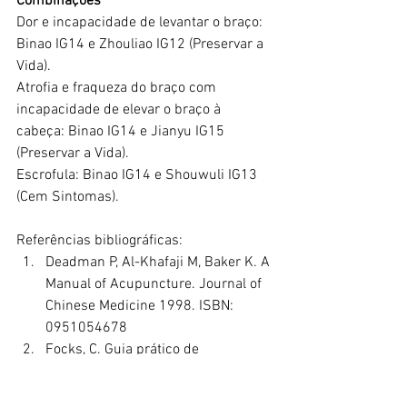
Combinações
Dor e incapacidade de levantar o braço: 
Binao IG14 e Zhouliao IG12 (Preservar a 
Vida).
Atrofia e fraqueza do braço com 
incapacidade de elevar o braço à 
cabeça: Binao IG14 e Jianyu IG15 
(Preservar a Vida).
Escrofula: Binao IG14 e Shouwuli IG13 
(Cem Sintomas).
Referências bibliográficas:
Deadman P, Al-Khafaji M, Baker K. A 
Manual of Acupuncture. Journal of 
Chinese Medicine 1998. ISBN: 
0951054678
Focks, C. Guia prático de 
acupuntura: localização de pontos e 
técnicas de punção. Barueri, SP: 