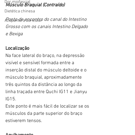
Dor miofascial
Músculo Braquial (Contraído)
Dietética chinesa
Ponto de encontro do canal do Intestino 
Acupuntura auricular
Grosso com os canais Intestino Delgado 
e Bexiga
Localização
Na face lateral do braço, na depressão 
visível e sensível formada entre a 
inserção distal do músculo deltoide e o 
músculo braquial, aproximadamente 
três quintos da distância ao longo da 
linha traçada entre Quchi IG11 e Jianyu 
IG15.
Este ponto é mais fácil de localizar se os 
músculos da parte superior do braço 
estiverem tensos.