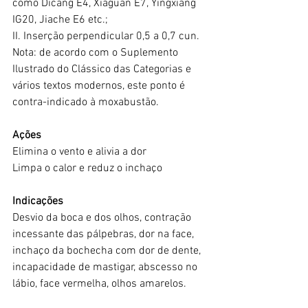
como Dicang E4, Xiaguan E7, Yingxiang 
IG20, Jiache E6 etc.;
II. Inserção perpendicular 0,5 a 0,7 cun. 
Nota: de acordo com o Suplemento 
Ilustrado do Clássico das Categorias e 
vários textos modernos, este ponto é 
contra-indicado à moxabustão.
Ações
Elimina o vento e alivia a dor
Limpa o calor e reduz o inchaço
Indicações
Desvio da boca e dos olhos, contração 
incessante das pálpebras, dor na face, 
inchaço da bochecha com dor de dente, 
incapacidade de mastigar, abscesso no 
lábio, face vermelha, olhos amarelos.