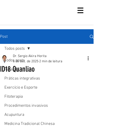
Post
Todos posts
Dr. Sergio Akira Horita
Todos posts
6 de dez. de 2025
2 min de leitura
ID18 Quanliao
Fisiatria
Práticas integrativas
Exercício e Esporte
Fitoterapia
Procedimentos invasivos
Acupuntura
Medicina Tradicional Chinesa