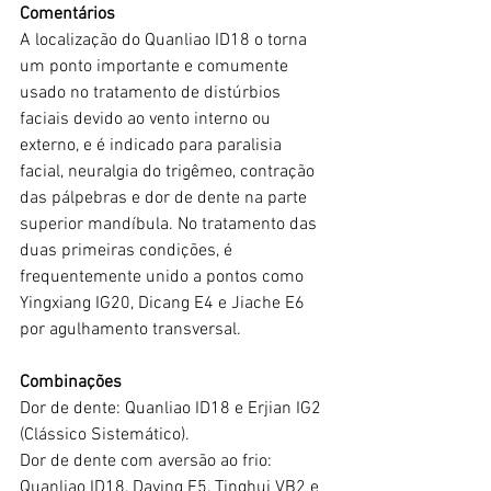
Comentários
A localização do Quanliao ID18 o torna 
um ponto importante e comumente 
usado no tratamento de distúrbios 
faciais devido ao vento interno ou 
externo, e é indicado para paralisia 
facial, neuralgia do trigêmeo, contração 
das pálpebras e dor de dente na parte 
superior mandíbula. No tratamento das 
duas primeiras condições, é 
frequentemente unido a pontos como 
Yingxiang IG20, Dicang E4 e Jiache E6 
por agulhamento transversal.
Combinações
Dor de dente: Quanliao ID18 e Erjian IG2 
(Clássico Sistemático).
Dor de dente com aversão ao frio: 
Quanliao ID18, Daying E5, Tinghui VB2 e 