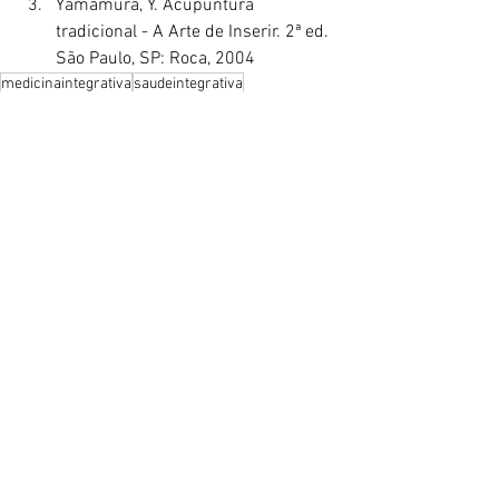
Yamamura, Y. Acupuntura 
tradicional - A Arte de Inserir. 2ª ed. 
São Paulo, SP: Roca, 2004
medicinaintegrativa
saudeintegrativa
medicinatradicional
acupuntura
medicinachinesa
ig18
quanliao
Medicina Tradicional Chinesa
Acupuntura
Práticas integrativas
Ver tudo
Posts recentes