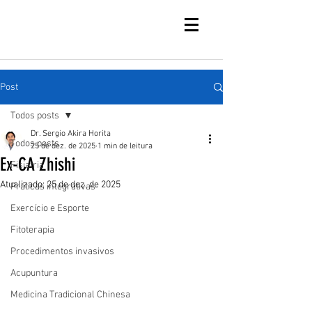
Post
Todos posts
Dr. Sergio Akira Horita
Todos posts
25 de dez. de 2025
1 min de leitura
Ex-CA Zhishi
Fisiatria
Atualizado:
25 de dez. de 2025
Práticas integrativas
Exercício e Esporte
Fitoterapia
Procedimentos invasivos
Acupuntura
Medicina Tradicional Chinesa