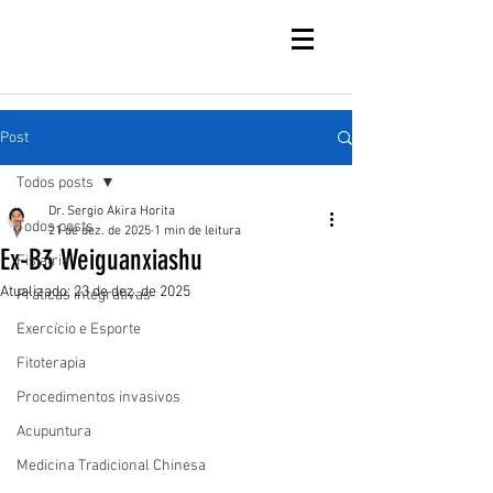
Post
Todos posts
Dr. Sergio Akira Horita
Todos posts
21 de dez. de 2025
1 min de leitura
Ex-B3 Weiguanxiashu
Fisiatria
Atualizado:
23 de dez. de 2025
Práticas integrativas
Exercício e Esporte
Fitoterapia
Procedimentos invasivos
Acupuntura
Medicina Tradicional Chinesa