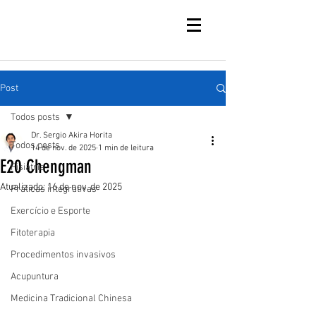
Post
Todos posts
Dr. Sergio Akira Horita
Todos posts
14 de nov. de 2025
1 min de leitura
E20 Chengman
Fisiatria
Atualizado:
16 de nov. de 2025
Práticas integrativas
Exercício e Esporte
Fitoterapia
Procedimentos invasivos
Acupuntura
Medicina Tradicional Chinesa