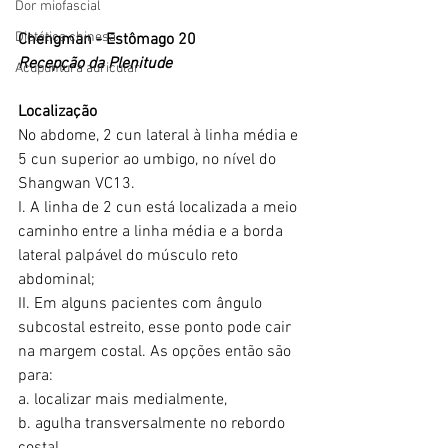
Dor miofascial
Dietética chinesa
Chengman - Estômago 20
Recepção da Plenitude
Acupuntura auricular
Localização
No abdome, 2 cun lateral à linha média e 
5 cun superior ao umbigo, no nível do 
Shangwan VC13.
I. A linha de 2 cun está localizada a meio 
caminho entre a linha média e a borda 
lateral palpável do músculo reto 
abdominal; 
II. Em alguns pacientes com ângulo 
subcostal estreito, esse ponto pode cair 
na margem costal. As opções então são 
para:
a. localizar mais medialmente, 
b. agulha transversalmente no rebordo 