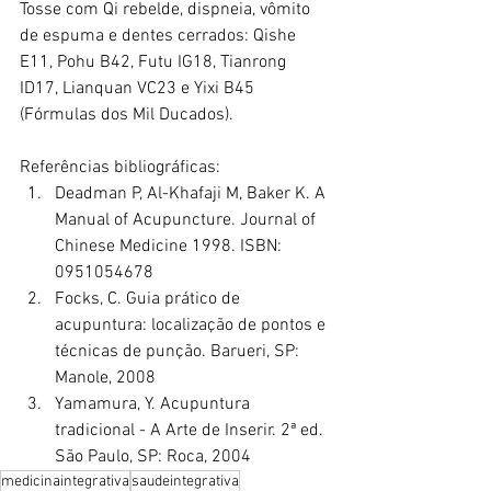
Tosse com Qi rebelde, dispneia, vômito 
de espuma e dentes cerrados: Qishe 
E11, Pohu B42, Futu IG18, Tianrong 
ID17, Lianquan VC23 e Yixi B45 
(Fórmulas dos Mil Ducados).
Referências bibliográficas:
Deadman P, Al-Khafaji M, Baker K. A 
Manual of Acupuncture. Journal of 
Chinese Medicine 1998. ISBN: 
0951054678
Focks, C. Guia prático de 
acupuntura: localização de pontos e 
técnicas de punção. Barueri, SP: 
Manole, 2008
Yamamura, Y. Acupuntura 
tradicional - A Arte de Inserir. 2ª ed. 
São Paulo, SP: Roca, 2004
medicinaintegrativa
saudeintegrativa