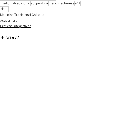
medicinatradicional
acupuntura
medicinachinesa
e11
qishe
Medicina Tradicional Chinesa
Acupuntura
Práticas integrativas
Ver tudo
Posts recentes