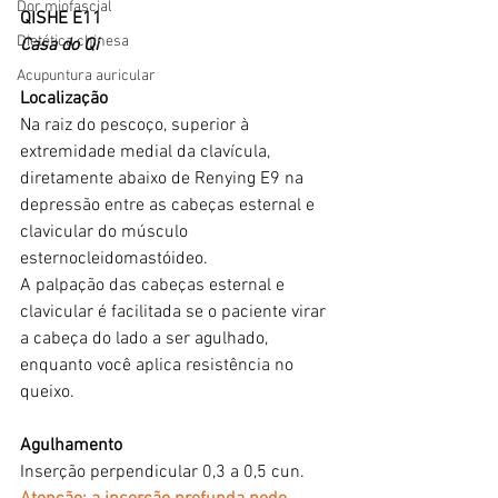
Dor miofascial
QISHE E11
Dietética chinesa
Casa do Qi
Acupuntura auricular
Localização
Na raiz do pescoço, superior à 
extremidade medial da clavícula, 
diretamente abaixo de Renying E9 na 
depressão entre as cabeças esternal e 
clavicular do músculo 
esternocleidomastóideo.
A palpação das cabeças esternal e 
clavicular é facilitada se o paciente virar 
a cabeça do lado a ser agulhado, 
enquanto você aplica resistência no 
queixo.
Agulhamento
Inserção perpendicular 0,3 a 0,5 cun.