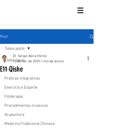
Post
Todos posts
Dr. Sergio Akira Horita
Todos posts
13 de nov. de 2025
1 min de leitura
E11 Qishe
Fisiatria
Práticas integrativas
Exercício e Esporte
Fitoterapia
Procedimentos invasivos
Acupuntura
Medicina Tradicional Chinesa