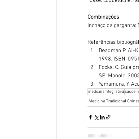
Tosse, coqueluche, fal
Combinações
Inchaço da garganta:
Referências bibliográf
Deadman P, Al-Kh
1998. ISBN: 09
Focks, C. Guia pr
SP: Manole, 200
Yamamura, Y. Acup
medicinaintegrativa
saudein
Medicina Tradicional Chine