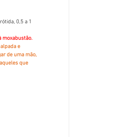
ótida, 0,5 a 1 
 à moxabustão.
palpada e 
gar de uma mão, 
 aqueles que 