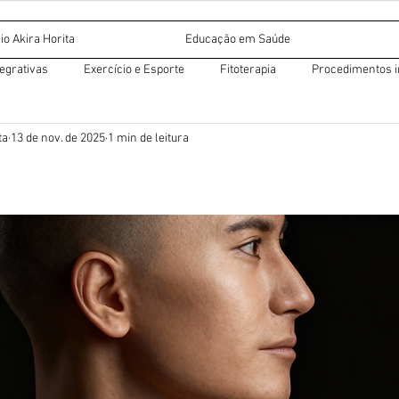
io Akira Horita
Educação em Saúde
tegrativas
Exercício e Esporte
Fitoterapia
Procedimentos i
ta
13 de nov. de 2025
1 min de leitura
r miofascial
Dietética chinesa
Acupuntura auricular