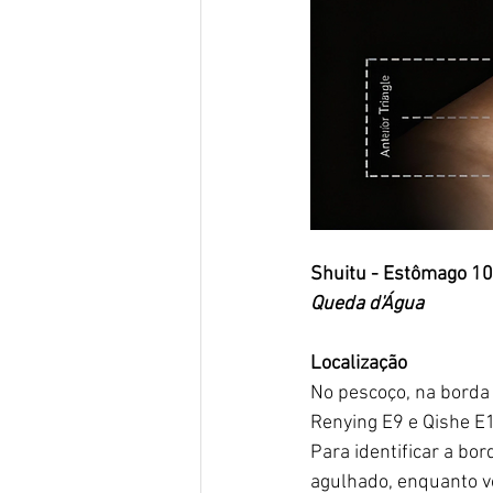
Shuitu - Estômago 10
Queda d'Água
Localização
No pescoço, na borda
Renying E9 e Qishe E
Para identificar a bor
agulhado, enquanto vo