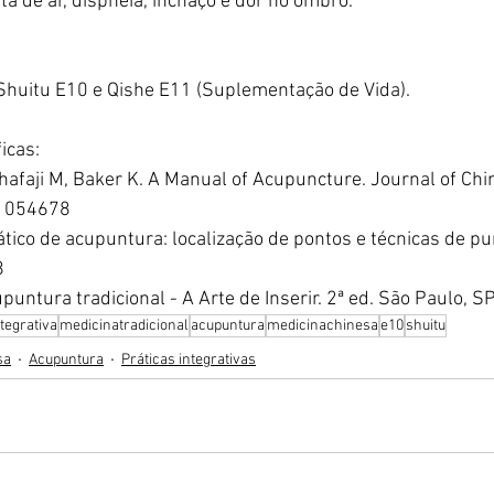
ta de ar, dispneia, inchaço e dor no ombro.
 Shuitu E10 e Qishe E11 (Suplementação de Vida).
icas:
afaji M, Baker K. A Manual of Acupuncture. Journal of Chi
51054678
ático de acupuntura: localização de pontos e técnicas de pu
8
untura tradicional - A Arte de Inserir. 2ª ed. São Paulo, S
tegrativa
medicinatradicional
acupuntura
medicinachinesa
e10
shuitu
sa
Acupuntura
Práticas integrativas