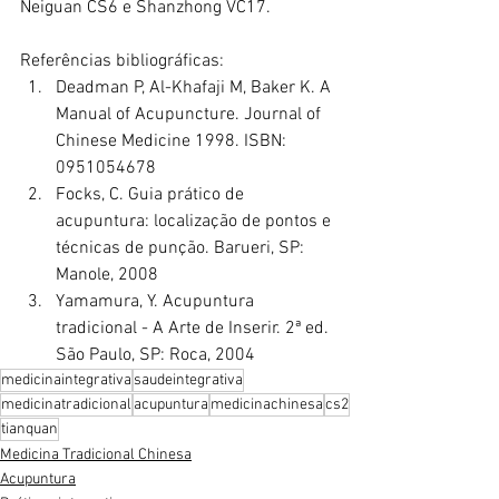
Neiguan CS6 e Shanzhong VC17.
Referências bibliográficas:
Deadman P, Al-Khafaji M, Baker K. A 
Manual of Acupuncture. Journal of 
Chinese Medicine 1998. ISBN: 
0951054678
Focks, C. Guia prático de 
acupuntura: localização de pontos e 
técnicas de punção. Barueri, SP: 
Manole, 2008
Yamamura, Y. Acupuntura 
tradicional - A Arte de Inserir. 2ª ed. 
São Paulo, SP: Roca, 2004
medicinaintegrativa
saudeintegrativa
medicinatradicional
acupuntura
medicinachinesa
cs2
tianquan
Medicina Tradicional Chinesa
Acupuntura