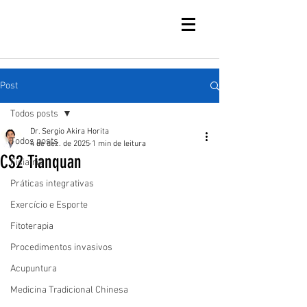
Post
Todos posts
Dr. Sergio Akira Horita
Todos posts
4 de dez. de 2025
1 min de leitura
CS2 Tianquan
Fisiatria
Práticas integrativas
Exercício e Esporte
Fitoterapia
Procedimentos invasivos
Acupuntura
Medicina Tradicional Chinesa