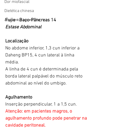
Dor miofascial
Dietética chinesa
Fujie - Baço-Pâncreas 14
Acupuntura auricular
Estase Abdominal
Localização
No abdome inferior, 1,3 cun inferior a 
Daheng BP15, 4 cun lateral à linha 
média.
A linha de 4 cun é determinada pela 
borda lateral palpável do músculo reto 
abdominal ao nível do umbigo.
Agulhamento
Inserção perpendicular, 1 a 1,5 cun.
Atenção: em pacientes magros, o 
agulhamento profundo pode penetrar na 
cavidade peritoneal.