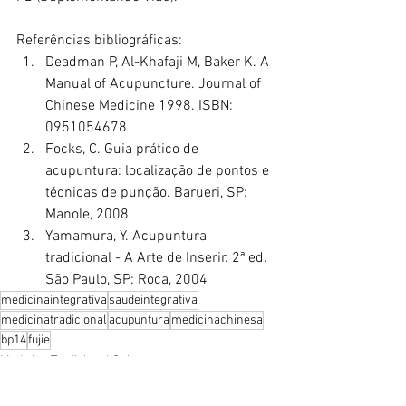
Referências bibliográficas:
Deadman P, Al-Khafaji M, Baker K. A 
Manual of Acupuncture. Journal of 
Chinese Medicine 1998. ISBN: 
0951054678
Focks, C. Guia prático de 
acupuntura: localização de pontos e 
técnicas de punção. Barueri, SP: 
Manole, 2008
Yamamura, Y. Acupuntura 
tradicional - A Arte de Inserir. 2ª ed. 
São Paulo, SP: Roca, 2004
medicinaintegrativa
saudeintegrativa
medicinatradicional
acupuntura
medicinachinesa
bp14
fujie
Medicina Tradicional Chinesa
Acupuntura
Práticas integrativas