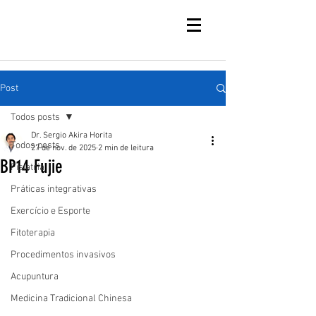
Post
Todos posts
Dr. Sergio Akira Horita
Todos posts
27 de nov. de 2025
2 min de leitura
BP14 Fujie
Fisiatria
Práticas integrativas
Exercício e Esporte
Fitoterapia
Procedimentos invasivos
Acupuntura
Medicina Tradicional Chinesa