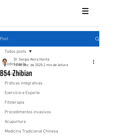
Post
Todos posts
Dr. Sergio Akira Horita
Todos posts
18 de dez. de 2025
2 min de leitura
B54 Zhibian
Fisiatria
Práticas integrativas
Exercício e Esporte
Fitoterapia
Procedimentos invasivos
Acupuntura
Medicina Tradicional Chinesa