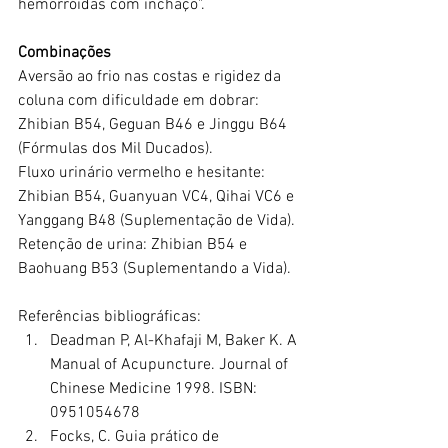
hemorróidas com inchaço".
Combinações
Aversão ao frio nas costas e rigidez da 
coluna com dificuldade em dobrar: 
Zhibian B54, Geguan B46 e Jinggu B64 
(Fórmulas dos Mil Ducados).
Fluxo urinário vermelho e hesitante: 
Zhibian B54, Guanyuan VC4, Qihai VC6 e 
Yanggang B48 (Suplementação de Vida).
Retenção de urina: Zhibian B54 e 
Baohuang B53 (Suplementando a Vida).
Referências bibliográficas:
Deadman P, Al-Khafaji M, Baker K. A 
Manual of Acupuncture. Journal of 
Chinese Medicine 1998. ISBN: 
0951054678
Focks, C. Guia prático de 