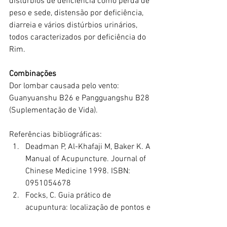
distúrbios de deficiência como perda de 
peso e sede, distensão por deficiência, 
diarreia e vários distúrbios urinários, 
todos caracterizados por deficiência do 
Rim.
Combinações
Dor lombar causada pelo vento: 
Guanyuanshu B26 e Pangguangshu B28 
(Suplementação de Vida).
Referências bibliográficas:
Deadman P, Al-Khafaji M, Baker K. A 
Manual of Acupuncture. Journal of 
Chinese Medicine 1998. ISBN: 
0951054678
Focks, C. Guia prático de 
acupuntura: localização de pontos e 
técnicas de punção. Barueri, SP: 