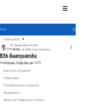
Post
Todos posts
Dr. Sergio Akira Horita
Todos posts
7 de dez. de 2025
2 min de leitura
B26 Guanyuanshu
Fisiatria
Atualizado:
10 de dez. de 2025
Práticas integrativas
Exercício e Esporte
Fitoterapia
Procedimentos invasivos
Acupuntura
Medicina Tradicional Chinesa