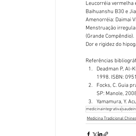
Leucorréia vermelha e
Baihuanshu B30 e Jia
Amenorréia: Daimai V
Menstruação irregular
(Grande Compêndio).
Dor e rigidez do hipo
Referências bibliográf
Deadman P, Al-Kh
1998. ISBN: 09
Focks, C. Guia pr
SP: Manole, 200
Yamamura, Y. Acup
medicinaintegrativa
saudein
Medicina Tradicional Chine