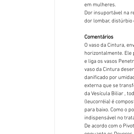
em mulheres.
Dor insuportável na re
dor lombar, distúrbio
Comentários
O vaso da Cintura, en
horizontalmente. Ele
e liga os vasos Penet
vaso da Cintura dese
danificado por umidad
externa que se trans
da Vesícula Biliar , t
(leucorréia) é composto
para baixo. Como o po
indispensável no tra
De acordo com o Pivot