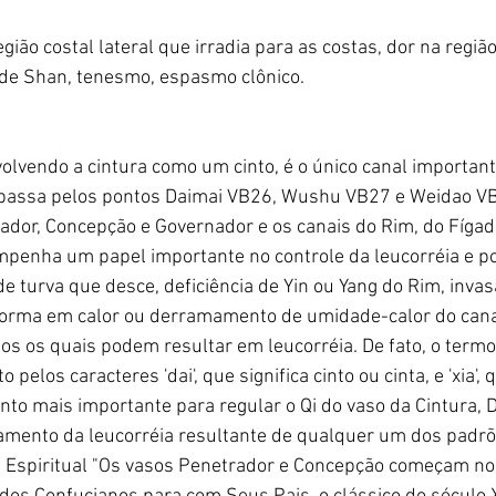
gião costal lateral que irradia para as costas, dor na região 
 de Shan, tenesmo, espasmo clônico.
volvendo a cintura como um cinto, é o único canal important
 passa pelos pontos Daimai VB26, Wushu VB27 e Weidao VB
rador, Concepção e Governador e os canais do Rim, do Fígad
mpenha um papel importante no controle da leucorréia e po
e turva que desce, deficiência de Yin ou Yang do Rim, inva
forma em calor ou derramamento de umidade-calor do canal
odos os quais podem resultar em leucorréia. De fato, o termo '
 pelos caracteres 'dai', que significa cinto ou cinta, e 'xia', q
nto mais importante para regular o Qi do vaso da Cintura, 
tamento da leucorréia resultante de qualquer um dos padrõ
 Espiritual "Os vasos Penetrador e Concepção começam no 