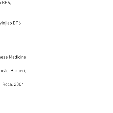
o BP6, 
yinjiao BP6 
nese Medicine 
nção. Barueri, 
P: Roca, 2004