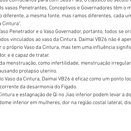
os Confucianos para com Seus Pais, o clássico do século X
Os vasos Penetrantes, Conceptivos e Governadores têm o 
o diferente, a mesma fonte, mas ramos diferentes, cada um
 Cintura".
aso Penetrador e o Vaso Governador, portanto, todos se or
odos vinculados ao vaso da Cintura. Daimai VB26 não é ap
r o próprio Vaso da Cintura, mas tem uma influência signifi
r, e é capaz de tratar.
 da menstruação, como infertilidade, menstruação irregular
ausando prolapso uterino.
do Vaso da Cintura, Daimai VB26 é eficaz como um ponto loc
ecorrente da desarmonia do Fígado.
intura e estagnação de Qi no Jiao inferior podem levar a do
me inferior em mulheres, dor na região costal lateral, dis