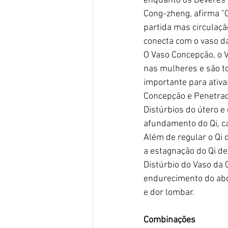
enquanto os Deveres d
Cong-zheng, afirma "
partida mas circulaçã
conecta com o vaso da
O Vaso Concepção, o V
nas mulheres e são t
importante para ativa
Concepção e Penetrado
Distúrbios do útero e
afundamento do Qi, c
Além de regular o Qi 
a estagnação do Qi d
Distúrbio do Vaso da C
endurecimento do abdo
e dor lombar.
Combinações