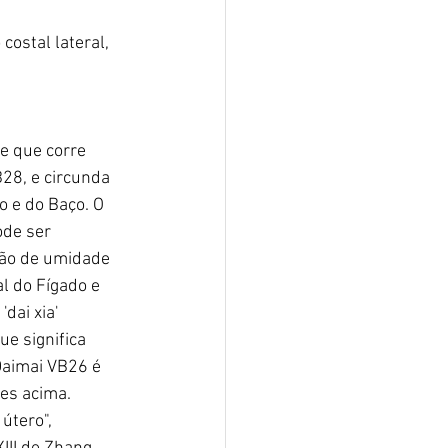
costal lateral, 
e que corre 
28, e circunda 
o e do Baço. O 
de ser 
são de umidade 
 do Fígado e 
dai xia' 
ue significa 
Daimai VB26 é 
es acima.
útero", 