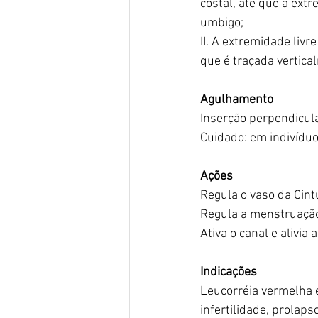
costal, até que a extr
umbigo;
II. A extremidade livr
que é traçada vertical
Agulhamento
Inserção perpendicular
Cuidado: em indivídu
Ações
Regula o vaso da Cin
Regula a menstruação
Ativa o canal e alivia 
Indicações
Leucorréia vermelha e
infertilidade, prolaps