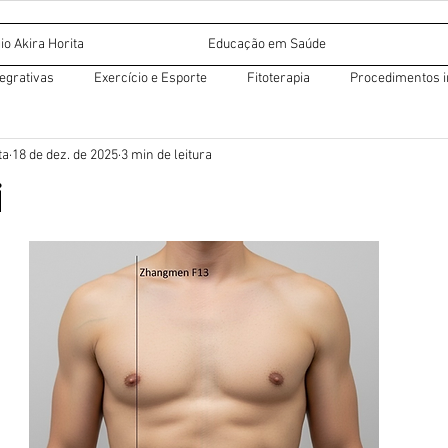
io Akira Horita
Educação em Saúde
tegrativas
Exercício e Esporte
Fitoterapia
Procedimentos i
ta
18 de dez. de 2025
3 min de leitura
r miofascial
Dietética chinesa
Acupuntura auricular
i