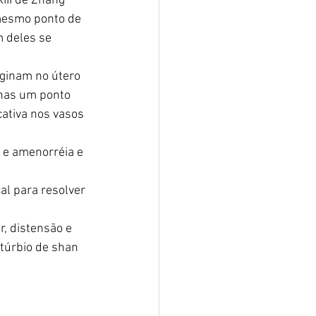
III de Zhang 
mesmo ponto de 
 deles se 
iginam no útero 
enas um ponto 
cativa nos vasos 
 e amenorréia e 
al para resolver 
r, distensão e 
túrbio de shan 