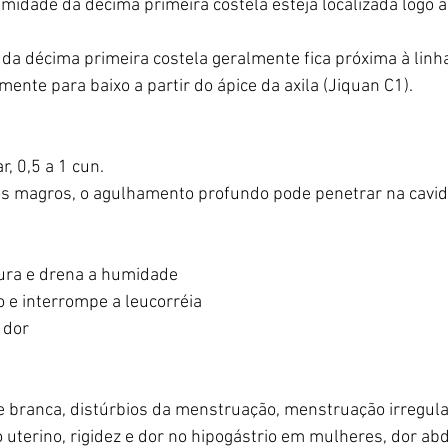
emidade da décima primeira costela esteja localizada logo a
e da décima primeira costela geralmente fica próxima à linha
mente para baixo a partir do ápice da axila (Jiquan C1).
, 0,5 a 1 cun. 
os magros, o agulhamento profundo pode penetrar na cavid
tura e drena a humidade
 e interrompe a leucorréia
a dor
 branca, distúrbios da menstruação, menstruação irregular
o uterino, rigidez e dor no hipogástrio em mulheres, dor abd