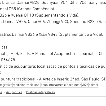
 branca: Daimai VB26, Guanyuan VC4, Qihai VC6, Sanyinjia
nshi CS5 (Grande Compêndio).
B26 e Xuehai BP10 (Suplementando a Vida).
: Daimai VB26, Qihai VC6, Zhongji VC3, Shenshu B23 e San
gástrio: Daimai VB26 e Xiaxi VB43 (Suplementando a Vida).
icas:
afaji M, Baker K. A Manual of Acupuncture. Journal of Chi
51054678
ático de acupuntura: localização de pontos e técnicas de pu
8
untura tradicional - A Arte de Inserir. 2ª ed. São Paulo, S
tegrativa
medicinatradicional
acupuntura
medicinachinesa
vb26
daimai
sa
Acupuntura
Práticas integrativas