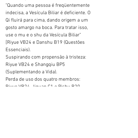
"Quando uma pessoa é freqüentemente 
indecisa, a Vesícula Biliar é deficiente. O 
Qi fluirá para cima, dando origem a um 
gosto amargo na boca. Para tratar isso, 
use o mu e o shu da Vesícula Biliar" 
[Riyue VB24 e Danshu B19 (Questões 
Essenciais).
Suspirando com propensão à tristeza: 
Riyue VB24 e Shangqiu BP5 
(Suplementando a Vida).
Perda de uso dos quatro membros: 
Riyue VB24, Jiquan C1 e Pishu B20 
(Suplementando a Vida).
Colecistite: Riyue VB24, Burong E19, 
Dannangxue (Ex-MI23), Zhigou TA6 e 
Qiuxu VB40.
Referências bibliográficas: