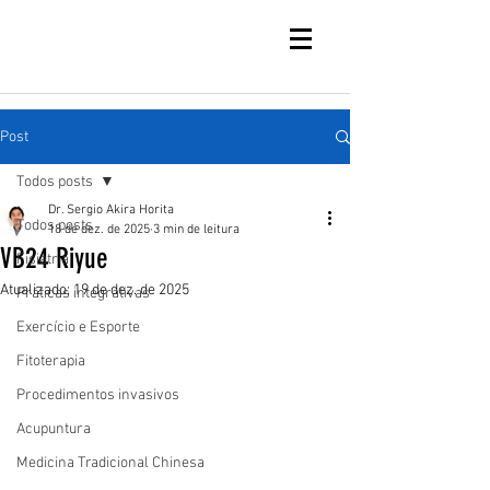
Post
Todos posts
Dr. Sergio Akira Horita
Todos posts
18 de dez. de 2025
3 min de leitura
VB24 Riyue
Fisiatria
Atualizado:
19 de dez. de 2025
Práticas integrativas
Exercício e Esporte
Fitoterapia
Procedimentos invasivos
Acupuntura
Medicina Tradicional Chinesa