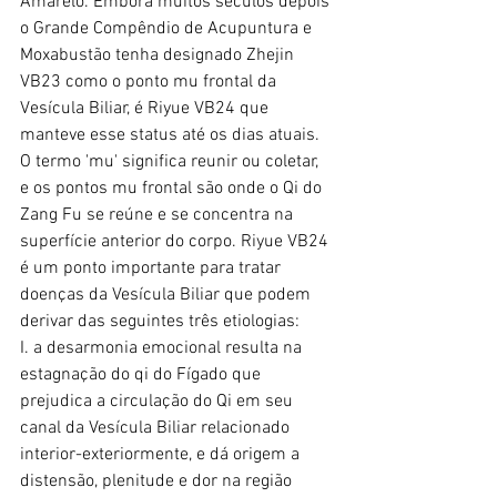
Amarelo. Embora muitos séculos depois 
o Grande Compêndio de Acupuntura e 
Moxabustão tenha designado Zhejin 
VB23 como o ponto mu frontal da 
Vesícula Biliar, é Riyue VB24 que 
manteve esse status até os dias atuais.
O termo 'mu' significa reunir ou coletar, 
e os pontos mu frontal são onde o Qi do 
Zang Fu se reúne e se concentra na 
superfície anterior do corpo. Riyue VB24 
é um ponto importante para tratar 
doenças da Vesícula Biliar que podem 
derivar das seguintes três etiologias:
I. a desarmonia emocional resulta na 
estagnação do qi do Fígado que 
prejudica a circulação do Qi em seu 
canal da Vesícula Biliar relacionado 
interior-exteriormente, e dá origem a 
distensão, plenitude e dor na região 