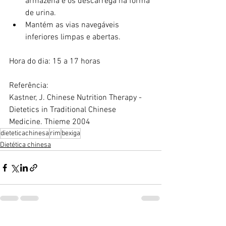
armazena e os descarrega na forma 
de urina.
Mantém as vias navegáveis ​​
inferiores limpas e abertas. 
Hora do dia: 15 a 17 horas
Referência:
Kastner, J. Chinese Nutrition Therapy - 
Dietetics in Traditional Chinese 
Medicine. Thieme 2004
dieteticachinesa
rim
bexiga
Dietética chinesa
Ver tudo