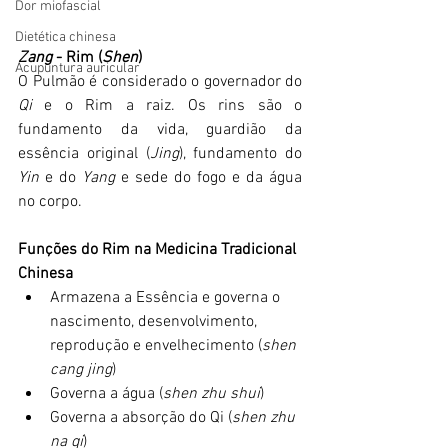
Dor miofascial
Dietética chinesa
Zang
 - Rim (
Shen
)
Acupuntura auricular
O Pulmão é considerado o governador do 
Qi
 e o Rim a raiz. Os rins são o 
fundamento da vida, guardião da 
essência original (
Jing
), fundamento do 
Yin
 e do 
Yang
 e sede do fogo e da água 
no corpo.
Funções do Rim na Medicina Tradicional 
Chinesa
Armazena a Essência e governa o 
nascimento, desenvolvimento, 
reprodução e envelhecimento (
shen 
cang jing
)
Governa a água (
shen zhu shui
)
Governa a absorção do Qi (
shen zhu 
na qi
)