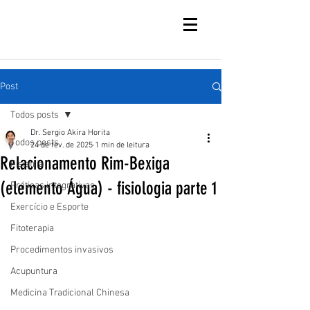
Post
Todos posts
Dr. Sergio Akira Horita
Todos posts
24 de fev. de 2025
1 min de leitura
Relacionamento Rim-Bexiga
Fisiatria
(elemento Água) - fisiologia parte 1
Práticas integrativas
Exercício e Esporte
Fitoterapia
Procedimentos invasivos
Acupuntura
Medicina Tradicional Chinesa