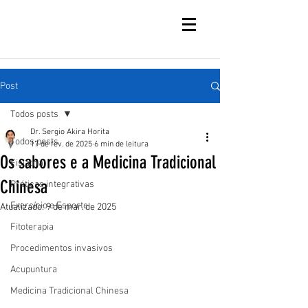
Post
Todos posts
Dr. Sergio Akira Horita
Todos posts
17 de fev. de 2025
6 min de leitura
Os sabores e a Medicina Tradicional
Fisiatria
Chinesa
Práticas integrativas
Exercício e Esporte
Atualizado:
9 de mar. de 2025
Fitoterapia
Procedimentos invasivos
Acupuntura
Medicina Tradicional Chinesa