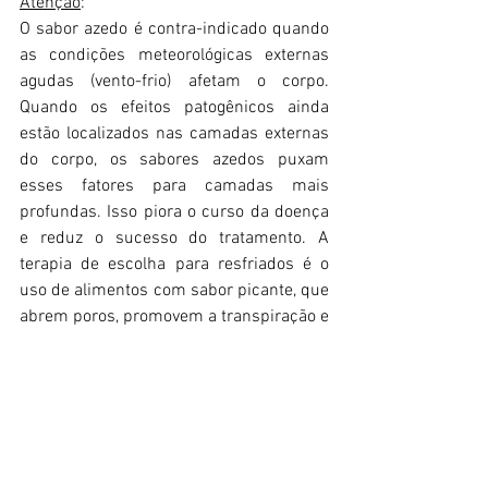
Atenção
: 
O sabor azedo é contra-indicado quando 
as condições meteorológicas externas 
agudas (vento-frio) afetam o corpo. 
Quando os efeitos patogênicos ainda 
estão localizados nas camadas externas 
do corpo, os sabores azedos puxam 
esses fatores para camadas mais 
profundas. Isso piora o curso da doença 
e reduz o sucesso do tratamento. A 
terapia de escolha para resfriados é o 
uso de alimentos com sabor picante, que 
abrem poros, promovem a transpiração e 
eliminam fatores patogênicos da 
superfície do corpo. Excesso de sabores 
azedos danificam o tônus ​​muscular e 
retraem os tendões e devem ser evitados 
quando sofrem de reumatismo não 
articular e artrite.