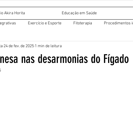
io Akira Horita
Educação em Saúde
tegrativas
Exercício e Esporte
Fitoterapia
Procedimentos i
ta
24 de fev. de 2025
1 min de leitura
r miofascial
Dietética chinesa
Acupuntura auricular
hinesa nas desarmonias do Fígado
5