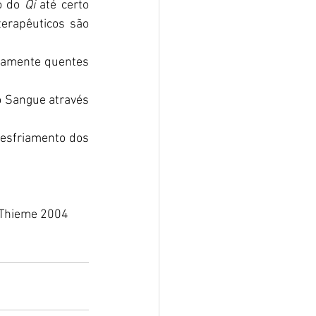
o do 
Qi 
até certo 
erapêuticos são 
camente quentes 
o Sangue através 
esfriamento dos 
. Thieme 2004