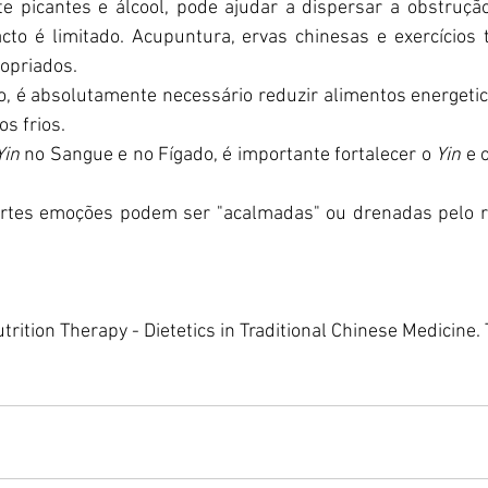
te picantes e álcool, pode ajudar a dispersar a obstruçã
to é limitado. Acupuntura, ervas chinesas e exercícios t
opriados.
o, é absolutamente necessário reduzir alimentos energeti
os frios.
Yin 
no Sangue e no Fígado, é importante fortalecer o 
Yin 
e 
fortes emoções podem ser "acalmadas" ou drenadas pelo r
utrition Therapy - Dietetics in Traditional Chinese Medicine