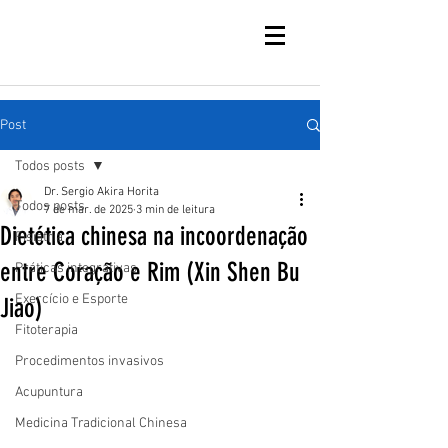
Post
Todos posts
Dr. Sergio Akira Horita
Todos posts
7 de mar. de 2025
3 min de leitura
Dietética chinesa na incoordenação
Fisiatria
entre Coração e Rim (Xin Shen Bu
Práticas integrativas
Exercício e Esporte
Jiao)
Fitoterapia
Procedimentos invasivos
Acupuntura
Medicina Tradicional Chinesa