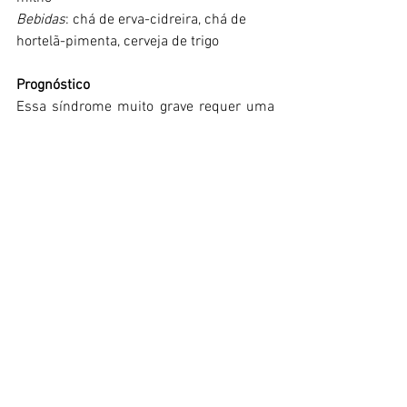
Bebidas
: chá de erva-cidreira, chá de 
hortelã-pimenta, cerveja de trigo
Prognóstico
Essa síndrome muito grave requer uma 
mudança imediata do comportamento, 
às vezes a psicoterapia é necessária. 
Medidas dietéticas só podem 
desempenhar um papel suplementar no 
tratamento dessa síndrome, com algum 
alívio fornecido principalmente por evitar 
o aquecimento de alimentos. É 
necessária uma hiperatividade 
silenciosa do 
Yang 
com uma combinação 
de acupuntura e ervas chinesas. Ao 
mesmo tempo, todo o corpo deve ser 
equilibrado usando medidas 
alimentares.