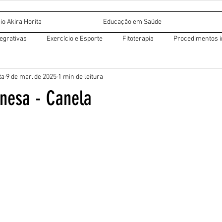
io Akira Horita
Educação em Saúde
tegrativas
Exercício e Esporte
Fitoterapia
Procedimentos i
ta
9 de mar. de 2025
1 min de leitura
r miofascial
Dietética chinesa
Acupuntura auricular
inesa - Canela