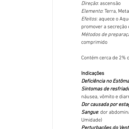
Direção
: ascensão
Elemento
: Terra, Met
Efeitos
: aquece o Aqu
promover a secreção d
Métodos de preparaç
comprimido
Contém cerca de 2% de
Indicações
Deficiência no Estôm
Sintomas de resfriad
náusea, vômito e diar
Dor causada por estag
Sangue
: dor abdomina
Umidade)
Perturbações do Vent