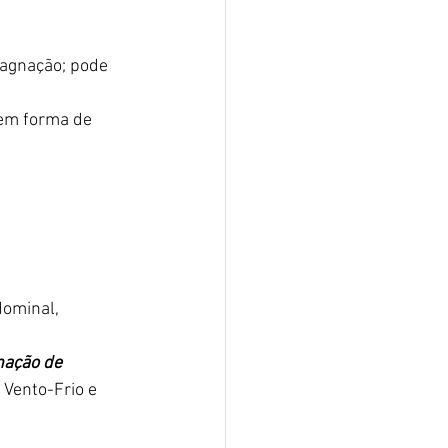
tagnação; pode 
em forma de 
dominal, 
nação de 
 Vento-Frio e 