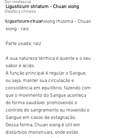
Dor miofascial
Ligusticum striatum - Chuan xiong
Dietética chinesa
Acupuntura auricular
Ligusticum chuanxiong rhizoma - Chuan 
xiong - raiz
Parte usada: raiz
A sua natureza térmica é quente e o seu 
sabor é ácido.
A função principal é regular o Sangue, 
ou seja, manter sua circulação e 
consistência em equilíbrio, fazendo com 
que o movimento do Sangue aconteça 
de forma saudável, promovendo o 
controle do sangramento ou movendo o 
Sangue em casos de estagnação.
Dessa forma, Chuan xiong é útil em 
distúrbios menstruais, onde estão 