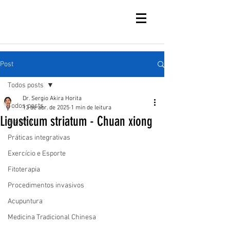
Post
Todos posts
Dr. Sergio Akira Horita
Todos posts
13 de abr. de 2025
1 min de leitura
Ligusticum striatum - Chuan xiong
Fisiatria
Práticas integrativas
Exercício e Esporte
Fitoterapia
Procedimentos invasivos
Acupuntura
Medicina Tradicional Chinesa