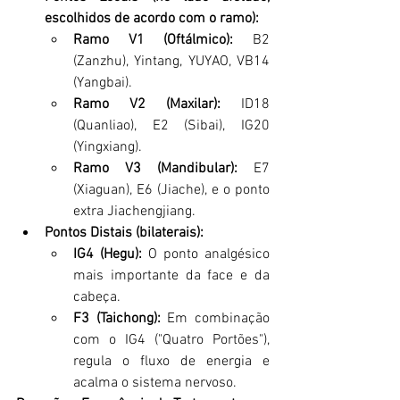
escolhidos de acordo com o ramo):
Ramo V1 (Oftálmico):
 B2 
(Zanzhu), Yintang, YUYAO, VB14 
(Yangbai).
Ramo V2 (Maxilar):
 ID18 
(Quanliao), E2 (Sibai), IG20 
(Yingxiang).
Ramo V3 (Mandibular):
 E7 
(Xiaguan), E6 (Jiache), e o ponto 
extra Jiachengjiang.
Pontos Distais (bilaterais):
IG4 (Hegu):
 O ponto analgésico 
mais importante da face e da 
cabeça.
F3 (Taichong): 
Em combinação 
com o IG4 ("Quatro Portões"), 
regula o fluxo de energia e 
acalma o sistema nervoso.