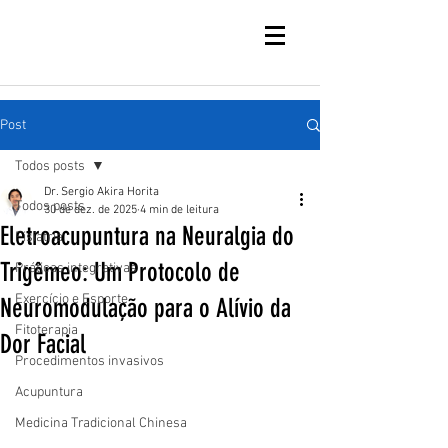
Post
Todos posts
Dr. Sergio Akira Horita
Todos posts
30 de dez. de 2025
4 min de leitura
Eletroacupuntura na Neuralgia do
Fisiatria
Trigêmeo: Um Protocolo de
Práticas integrativas
Exercício e Esporte
Neuromodulação para o Alívio da
Fitoterapia
Dor Facial
Procedimentos invasivos
Acupuntura
Medicina Tradicional Chinesa