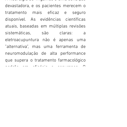
devastadora, e os pacientes merecem o 
tratamento mais eficaz e seguro 
disponível. As evidências científicas 
atuais, baseadas em múltiplas revisões 
sistemáticas, são claras: a 
eletroacupuntura não é apenas uma 
"alternativa", mas uma ferramenta de 
neuromodulação de alta performance 
que supera o tratamento farmacológico 
padrão em eficácia e segurança. O 
protocolo aqui descrito oferece um 
caminho prático e baseado em 
evidências para proporcionar alívio 
significativo e duradouro aos nossos 
pacientes.
Referências Bibliográficas
YIN, Z. et al. Acupuncture Methods 