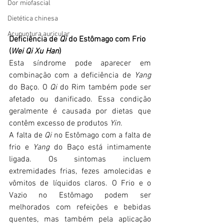
Dor miofascial
Dietética chinesa
Acupuntura auricular
Deficiência de 
Qi 
do Estômago com Frio 
(
Wei Qi Xu Han
)
Esta síndrome pode aparecer em 
combinação com a deficiência de 
Yang 
do Baço. O 
Qi
 do Rim também pode ser 
afetado ou danificado. Essa condição 
geralmente é causada por dietas que 
contêm excesso de produtos 
Yin
.
A falta de 
Qi 
no Estômago com a falta de 
frio e 
Yang 
do Baço está intimamente 
ligada. Os sintomas incluem 
extremidades frias, fezes amolecidas e 
vômitos de líquidos claros. O Frio e o 
Vazio no Estômago podem ser 
melhorados com refeições e bebidas 
quentes, mas também pela aplicação 