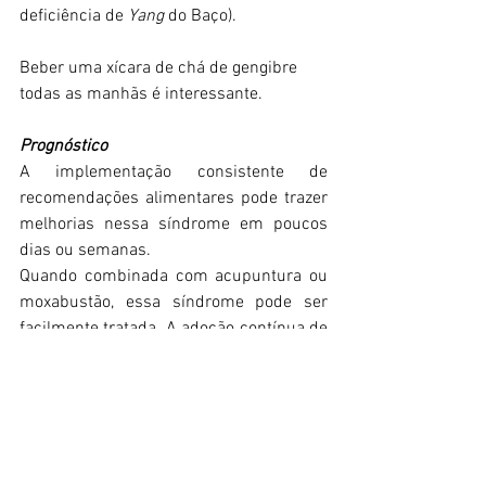
deficiência de 
Yang 
do Baço).
Beber uma xícara de chá de gengibre 
todas as manhãs é interessante.
Prognóstico
A implementação consistente de 
recomendações alimentares pode trazer 
melhorias nessa síndrome em poucos 
dias ou semanas.
Quando combinada com acupuntura ou 
moxabustão, essa síndrome pode ser 
facilmente tratada. A adoção contínua de 
recomendações alimentares pode 
estabilizar o Estômago a longo prazo.
Referência:
Kastner, J. Chinese Nutrition 
Therapy - Dietetics in Traditional 