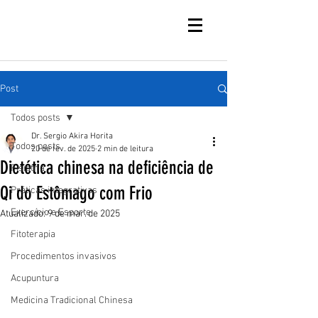
Post
Todos posts
Dr. Sergio Akira Horita
Todos posts
20 de fev. de 2025
2 min de leitura
Dietética chinesa na deficiência de
Fisiatria
Qi do Estômago com Frio
Práticas integrativas
Exercício e Esporte
Atualizado:
9 de mar. de 2025
Fitoterapia
Procedimentos invasivos
Acupuntura
Medicina Tradicional Chinesa