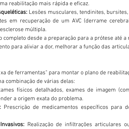
ma reabilitação mais rápida e eficaz.
queléticas:
Lesões musculares, tendinites, bursites,
tes em recuperação de um AVC (derrame cerebral)
 esclerose múltipla.
mpleto desde a preparação para a prótese até a re
to para aliviar a dor, melhorar a função das articul
aixa de ferramentas" para montar o plano de reabilitaç
a combinação de várias delas:
exames físicos detalhados, exames de imagem (co
ender a origem exata do problema.
s:
Prescrição de medicamentos específicos para do
Invasivos:
Realização de infiltrações articulares o