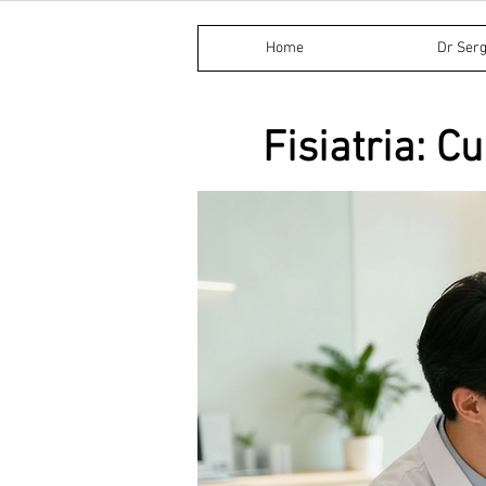
Home
Dr Serg
Fisiatria: 