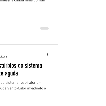
Chinesa, a causa mais comum
eitura
istúrbios do sistema
ite aguda
 do sistema respiratório -
uda Vento-Calor invadindo o