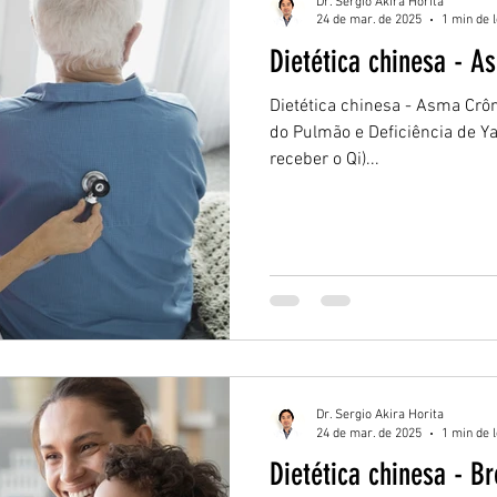
Dr. Sergio Akira Horita
24 de mar. de 2025
1 min de l
Dietética chinesa - A
Dietética chinesa - Asma Crôni
do Pulmão e Deficiência de Y
receber o Qi)...
Dr. Sergio Akira Horita
24 de mar. de 2025
1 min de l
Dietética chinesa - Br