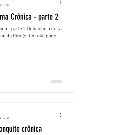
eitura
sma Crônica - parte 2
ca - parte 2 Deficiência de Qi
ang do Rim (o Rim não pode
eitura
onquite crônica