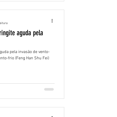
eitura
ringite aguda pela
aguda pela invasão de vento-
ento-frio (Feng Han Shu Fei)