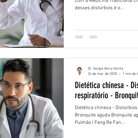
com a Medicina Tradicional 
desses distúrbios é o...
Dr. Sergio Akira Horita
24 de mar. de 2025
1 min de l
Dietética chinesa - D
respiratório - Bronqu
Dietética chinesa - Distúrbios
Bronquite aguda Bronquite ag
Pulmão ( Feng Re Fan...