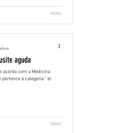
eitura
nusite aguda
De acordo com a Medicina
e pertence à categoria " bi