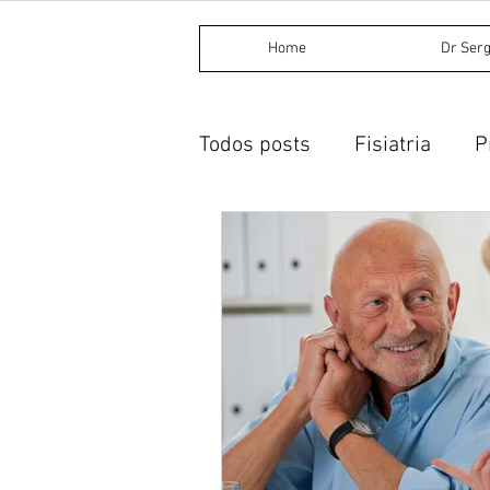
Home
Dr Serg
Todos posts
Fisiatria
P
Procedimentos invasivos
Dietética chinesa
Acup