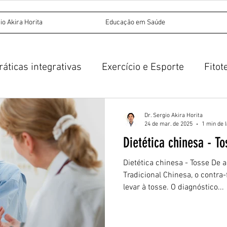
io Akira Horita
Educação em Saúde
ráticas integrativas
Exercício e Esporte
Fitot
Acupuntura
Medicina Tradicional Chinesa
Dr. Sergio Akira Horita
24 de mar. de 2025
1 min de l
Dietética chinesa - T
untura auricular
Dietética chinesa - Tosse De
Tradicional Chinesa, o contra
levar à tosse. O diagnóstico...