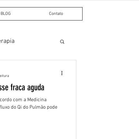
BLOG
Contato
erapia
Dor miofascial
eitura
osse fraca aguda
 acordo com a Medicina
-fluxo do Qi do Pulmão pode