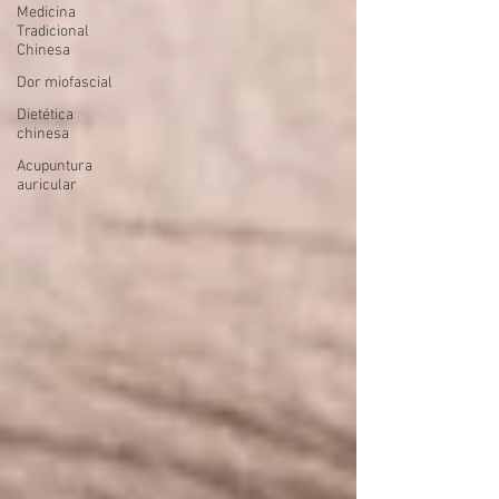
Medicina
Tradicional
Chinesa
Dor miofascial
Dietética
chinesa
Acupuntura
auricular