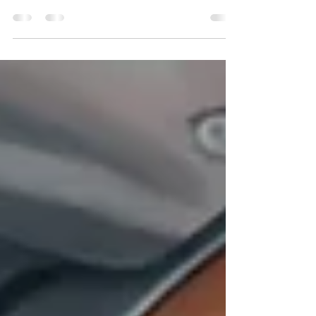
Decocção pós-parto Antes de comentar sobre o uso
desta fórmula fitoterápica, é fundamental esclarecer
que a sua indicação se baseia nos...