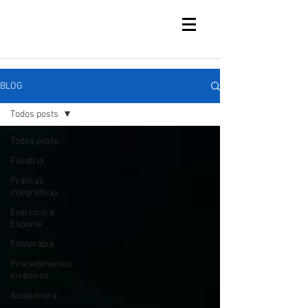
BLOG
Todos posts
Todos posts
Fisiatria
Práticas
integrativas
Exercício e
Esporte
Fitoterapia
Procedimentos
invasivos
Acupuntura