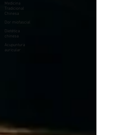
Medicina
Tradicional
Chinesa
Dor miofascial
Dietética
chinesa
Acupuntura
auricular