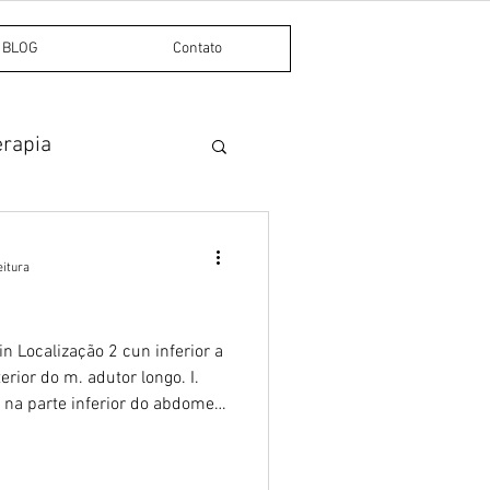
BLOG
Contato
erapia
Dor miofascial
eitura
in Localização 2 cun inferior a
ior do m. adutor longo. I.
 na parte inferior do abdome,
nivelado com a borda superior
 II. O tendão de origem do
bico e é identificado como o