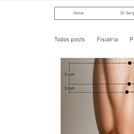
Home
Dr Serg
Todos posts
Fisiatria
P
Procedimentos invasivos
Dietética chinesa
Acup