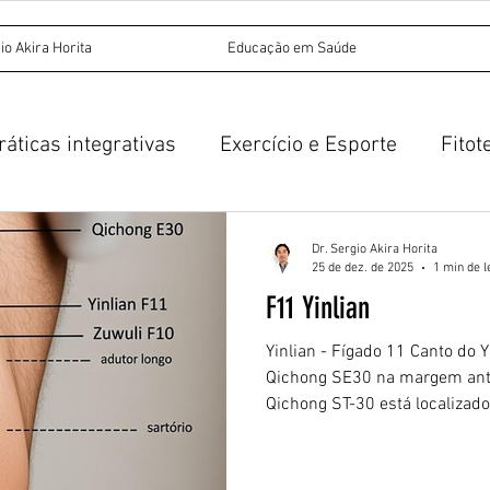
io Akira Horita
Educação em Saúde
ráticas integrativas
Exercício e Esporte
Fitot
Acupuntura
Medicina Tradicional Chinesa
Dr. Sergio Akira Horita
25 de dez. de 2025
1 min de l
F11 Yinlian
untura auricular
Yinlian - Fígado 11 Canto do Y
Qichong SE30 na margem anter
Qichong ST-30 está localizado
2 cun lateral à linha média, 
da sínfise púbica (Qugu VC2);
adutor longo surge do osso pú