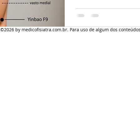
tendão mais proeminente na v
perpendicular ou oblíqua 0,5 
útero Indicações
s ©2026
by medicofisiatra.com.br. Para uso de algum dos conteúdos