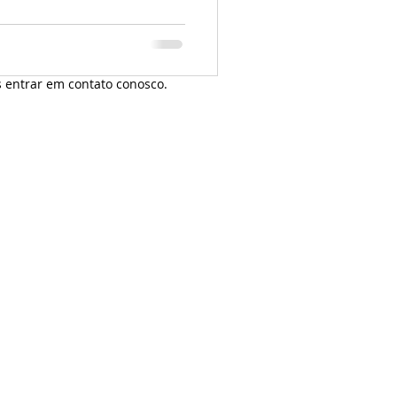
irilha. Agulhamento Inserção
a 1,5 cun. Ações Beneficia o
 entrar em contato conosco.