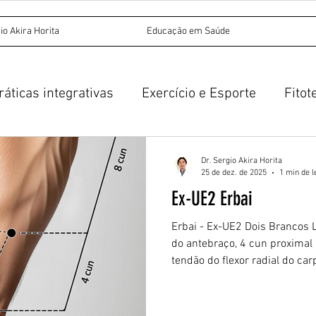
io Akira Horita
Educação em Saúde
ráticas integrativas
Exercício e Esporte
Fitot
Acupuntura
Medicina Tradicional Chinesa
Dr. Sergio Akira Horita
25 de dez. de 2025
1 min de l
Ex-UE2 Erbai
untura auricular
Erbai - Ex-UE2 Dois Brancos L
do antebraço, 4 cun proximal 
tendão do flexor radial do car
fica no lado ulnar do tendão do
entre este tendão e o tendão 
estiver presente, enquanto o o