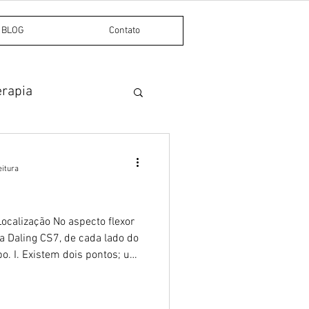
BLOG
Contato
erapia
Dor miofascial
eitura
ocalização No aspecto flexor
a Daling CS7, de cada lado do
po. I. Existem dois pontos; um
 flexor radial do carpo, e
do palmar longo, se este
utro fica no lado radial do