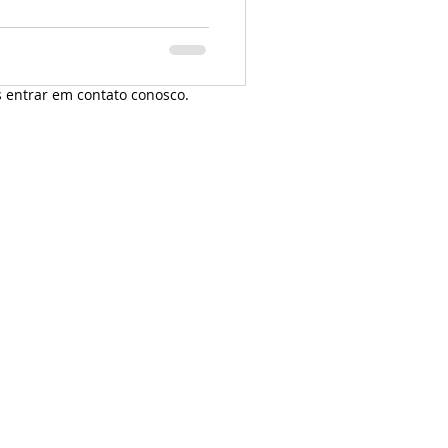
o; II. Divida a distância entre a
 terços e localize este ponto
 entrar em contato conosco.