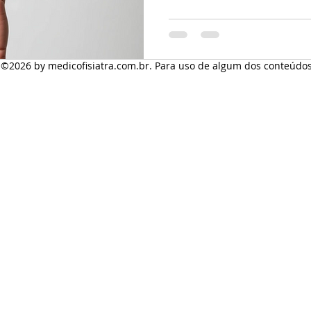
tendão do flexor radial do carp
prega cubital e Daling CS7 em
na junçã
s ©2026
by medicofisiatra.com.br. Para uso de algum dos conteúdos