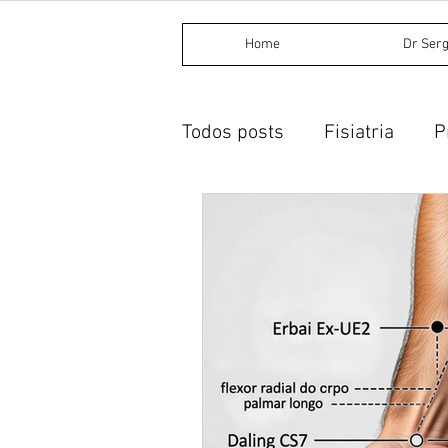
Home
Dr Serg
Todos posts
Fisiatria
P
Procedimentos invasivos
Dietética chinesa
Acup