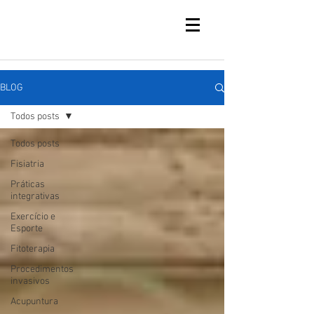
BLOG
Todos posts
Todos posts
Fisiatria
Práticas
integrativas
Exercício e
Esporte
Fitoterapia
Procedimentos
invasivos
Acupuntura