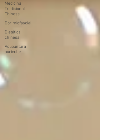
Medicina
Tradicional
Chinesa
Dor miofascial
Dietética
chinesa
Acupuntura
auricular