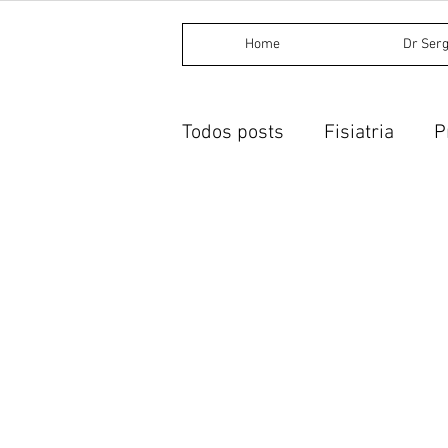
Home
Dr Serg
Todos posts
Fisiatria
P
Fitoterapia
Procedimen
Medicina Tradicional Chin
Acupuntura auricular