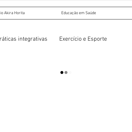
io Akira Horita
Educação em Saúde
ráticas integrativas
Exercício e Esporte
tos invasivos
Acupuntura
esa
Dor miofascial
Dietética chinesa