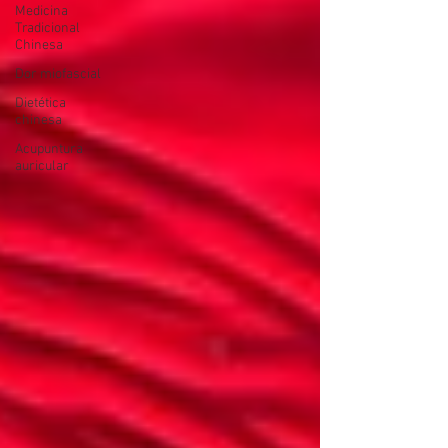
Medicina
Tradicional
Chinesa
Dor miofascial
Dietética
chinesa
Acupuntura
auricular