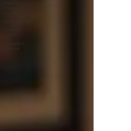
Medicina
Tradicional
Chinesa
Dor miofascial
Dietética
chinesa
Acupuntura
auricular