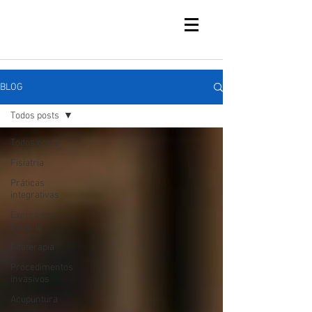
BLOG
Todos posts
Todos posts
Fisiatria
Práticas
integrativas
Exercício e
Esporte
Fitoterapia
Procedimentos
invasivos
Acupuntura