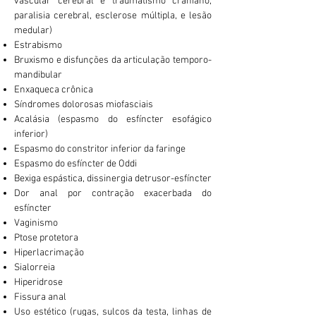
vascular cerebral e traumatismo craniano,
paralisia cerebral, esclerose múltipla, e lesão
medular)
Estrabismo
Bruxismo e disfunções da articulação temporo-
mandibular
Enxaqueca crônica
Síndromes dolorosas miofasciais
Acalásia (espasmo do esfíncter esofágico
inferior)
Espasmo do constritor inferior da faringe
Espasmo do esfíncter de Oddi
Bexiga espástica, dissinergia detrusor-esfíncter
Dor anal por contração exacerbada do
esfíncter
Vaginismo
Ptose protetora
Hiperlacrimação
Sialorreia
Hiperidrose
Fissura anal
Uso estético (rugas, sulcos da testa, linhas de