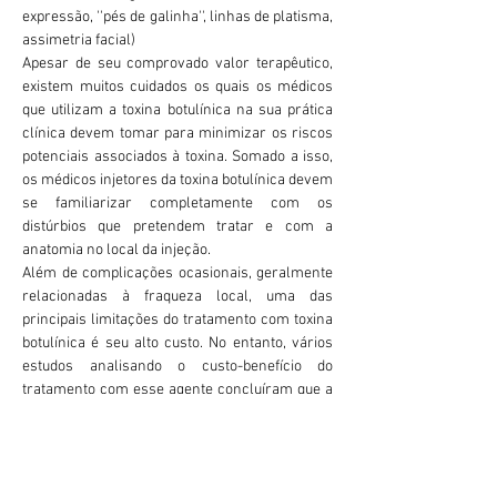
expressão, ''pés de galinha'', linhas de platisma,
assimetria facial)
Apesar de seu comprovado valor terapêutico,
existem muitos cuidados os quais os médicos
que utilizam a toxina botulínica na sua prática
clínica devem tomar para minimizar os riscos
potenciais associados à toxina. Somado a isso,
os médicos injetores da toxina botulínica devem
se familiarizar completamente com os
distúrbios que pretendem tratar e com a
anatomia no local da injeção.
Além de complicações ocasionais, geralmente
relacionadas à fraqueza local, uma das
principais limitações do tratamento com toxina
botulínica é seu alto custo. No entanto, vários
estudos analisando o custo-benefício do
tratamento com esse agente concluíram que a
perda de produtividade devido à distonia ou
espasticidade não tratada e o custo de
medicamentos, fisioterapia ou cirurgia mais do
que justificam o gasto financeiro associado ao