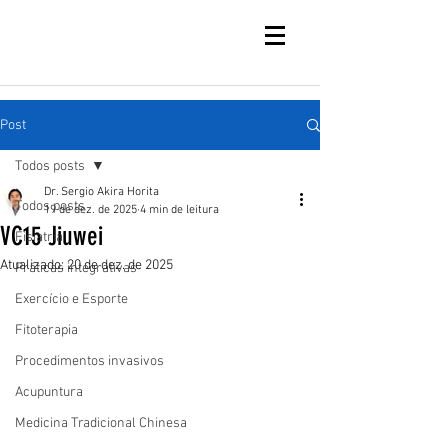
Post
Todos posts
Dr. Sergio Akira Horita
Todos posts
19 de dez. de 2025
4 min de leitura
VC15 Jiuwei
Fisiatria
Atualizado:
20 de dez. de 2025
Práticas integrativas
Exercício e Esporte
Fitoterapia
Procedimentos invasivos
Acupuntura
Medicina Tradicional Chinesa