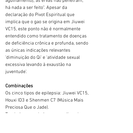
agulhamento], as ervas não penetram, 
há nada a ser feito". Apesar da 
declaração do Pivot Espiritual que 
implica que o gao se origina em Jiuwei 
VC15, este ponto não é normalmente 
entendido como tratamento de doenças 
de deficiência crônica e profunda, sendo 
as únicas indicações relevantes 
'diminuição do Qi' e 'atividade sexual 
excessiva levando à exaustão na 
juventude'.
Combinações
Os cinco tipos de epilepsia: Jiuwei VC15, 
Houxi ID3 e Shenmen C7 (Música Mais 
Preciosa Que o Jade).
Tossindo e cuspindo sangue: Jiuwei 
VC15, Ganshu B18, Quepen E12, Xinshu 
B15 e Juque VC14 (Suplementando a 