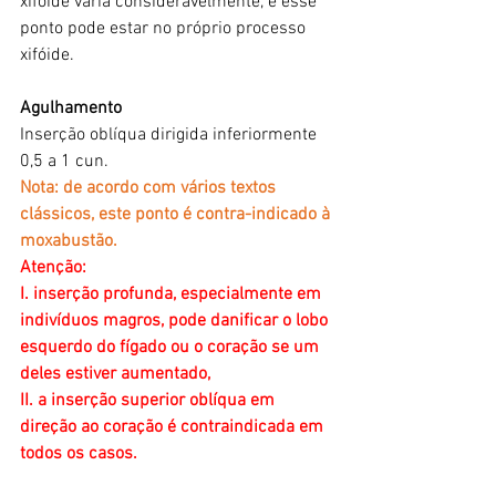
xifóide varia consideravelmente, e esse 
ponto pode estar no próprio processo 
xifóide.
Agulhamento
Inserção oblíqua dirigida inferiormente 
0,5 a 1 cun. 
Nota: de acordo com vários textos 
clássicos, este ponto é contra-indicado à 
moxabustão.
Atenção:
I. inserção profunda, especialmente em 
indivíduos magros, pode danificar o lobo 
esquerdo do fígado ou o coração se um 
deles estiver aumentado,
II. a inserção superior oblíqua em 
direção ao coração é contraindicada em 
todos os casos.