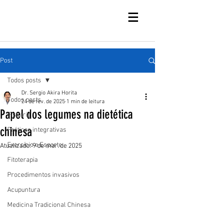
Post
Todos posts
Dr. Sergio Akira Horita
Todos posts
24 de fev. de 2025
1 min de leitura
Papel dos legumes na dietética
Fisiatria
chinesa
Práticas integrativas
Exercício e Esporte
Atualizado:
9 de mar. de 2025
Fitoterapia
Procedimentos invasivos
Acupuntura
Medicina Tradicional Chinesa