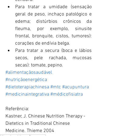
Para tratar a umidade (sensação 
geral de peso, inchaço patológico e 
edema; distúrbios crônicos da 
fleuma, por exemplo, sinusite 
frontal, bronquite, cistos, tumores): 
corações de endívia belga.
Para tratar a secura (boca e lábios 
secos, pele rachada, mucosas 
secas): tomate, pepino.
#alimentaçãosaudável
#nutriçãoenergética
#dietoterapiachinesa
#mtc
#acupuntura
#medicinaintegrativa
#médicofisiatra
Referência:
Kastner, J. Chinese Nutrition Therapy - 
Dietetics in Traditional Chinese 
Medicine. Thieme 2004