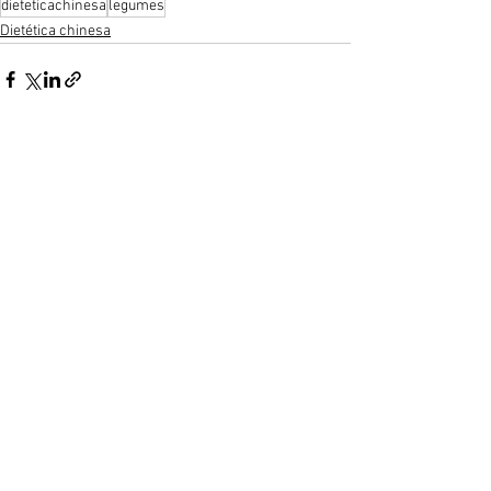
dieteticachinesa
legumes
Dietética chinesa
Ver tudo
Posts recentes