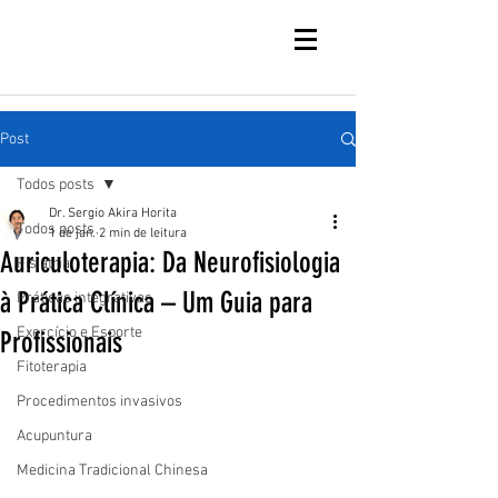
Post
Todos posts
Dr. Sergio Akira Horita
Todos posts
1 de jan.
2 min de leitura
Auriculoterapia: Da Neurofisiologia
Fisiatria
à Prática Clínica – Um Guia para
Práticas integrativas
Exercício e Esporte
Profissionais
Fitoterapia
Procedimentos invasivos
Acupuntura
Medicina Tradicional Chinesa