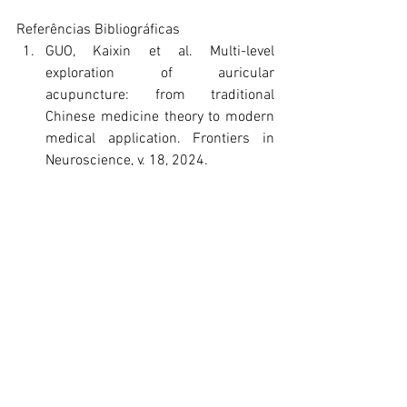
Referências Bibliográficas
GUO, Kaixin et al. Multi-level 
exploration of auricular 
acupuncture: from traditional 
Chinese medicine theory to modern 
medical application. Frontiers in 
Neuroscience, v. 18, 2024.
OLESON, Terry. Auriculotherapy 
Manual: Chinese and Western 
Systems of Ear Acupuncture. 4. ed. 
San Diego: Elsevier, 2014.
VIEIRA, A. et al. Does 
auriculotherapy have therapeutic 
effectiveness? An overview of 
systematic reviews. Journal of 
Evidence-Based Integrative 
Medicine, v. 23, 2018.
mtc
acupunturaauricular
medicina
guiaclinico